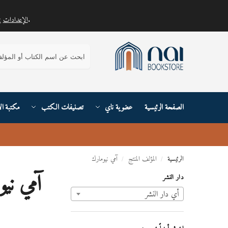
.
الإعدادات
يمكنك معرفة المزيد حول ملفات تعريف الارتباط التي نستخدمها أو إيقاف تشغيلها في
بحث
الصفحة الرئيسية
عضوية ناي
تصنيفات الكتب
مكتبة ال
الرئيسية
المؤلف المنتج
آمي نيومارك
/
/
آمي ني
دار النشر
أي ‏دار النشر