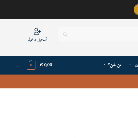
عربيٌّ أنا ..
تسجيل دخول
ين
من نحن؟
0,00
€
0