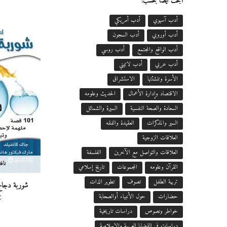
ابحث أيضاً بحسب:
أدب آسيوي
أدب أمريكي
أدب أوروبي
أدب السجون
أدب الواقع والمجتمع
أدب روسي
أدب عربي
أدب لاتيني
الأسرة وتنشئتها
الاستشراق
الاقتصاد وإدارة الأعمال
الحديث وعلومه
السعادة والصحة النفسية
السيرة والشمائل
السير والمذكرات
العقيدة والفقه
العلاقات الزوجية
العلاقات والتواصل مع الآخرين
الفلسفة
ناف
القرآن وعلومه
المجموعات
تاريخ إسلامي
تربية الطفل
تصوف
تطوير الذات
شوربة دجاج ل
€
حضارات
حول الأنبياء أوالصحابة
خواطر ونصوص
دراسات تاريخية
دراسات في القضايا العربية والإسلامية