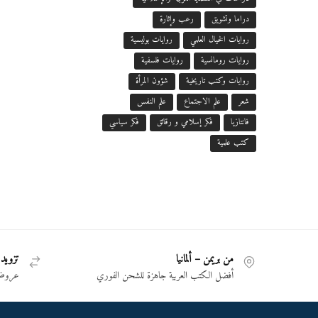
دراما وتشويق
رعب وإثارة
روايات الخيال العلمي
روايات بوليسية
روايات رومانسية
روايات فلسفية
روايات وكتب تاريخية
شؤون المرأة
شعر
علم الاجتماع
علم النفس
فانتازيا
فكر إسلامي و رقائق
فكر سياسي
كتب علمية
من بريمن – ألمانيا
تزويد 
أفضل الكتب العربية جاهزة للشحن الفوري
عروض 