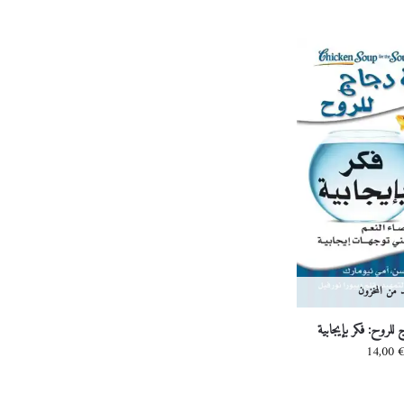
د من المخزون
لروح: فكر بإيجابية
14,00