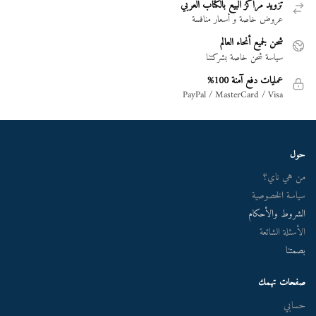
تزويد مراكز البيع بالكتاب العربي
عروض خاصة و أسعار منافسة
شحن لجميع أنحاء العالم
سياسة شحن خاصة بشركتنا
عمليات دفع آمنة 100%
PayPal / MasterCard / Visa
حول
من هي ناي؟
سياسة الخصوصية
الشروط والأحكام
الأسئلة الشائعة
بصمتنا
صفحات تهمك
حسابي