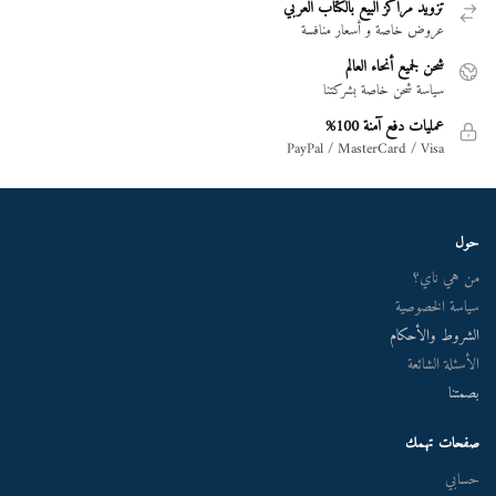
تزويد مراكز البيع بالكتاب العربي
عروض خاصة و أسعار منافسة
شحن لجميع أنحاء العالم
سياسة شحن خاصة بشركتنا
عمليات دفع آمنة 100%
PayPal / MasterCard / Visa
حول
من هي ناي؟
سياسة الخصوصية
الشروط والأحكام
الأسئلة الشائعة
بصمتنا
صفحات تهمك
حسابي