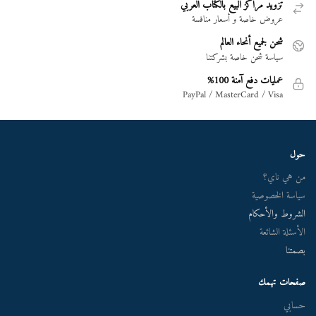
تزويد مراكز البيع بالكتاب العربي
عروض خاصة و أسعار منافسة
شحن لجميع أنحاء العالم
سياسة شحن خاصة بشركتنا
عمليات دفع آمنة 100%
PayPal / MasterCard / Visa
حول
من هي ناي؟
سياسة الخصوصية
الشروط والأحكام
الأسئلة الشائعة
بصمتنا
صفحات تهمك
حسابي