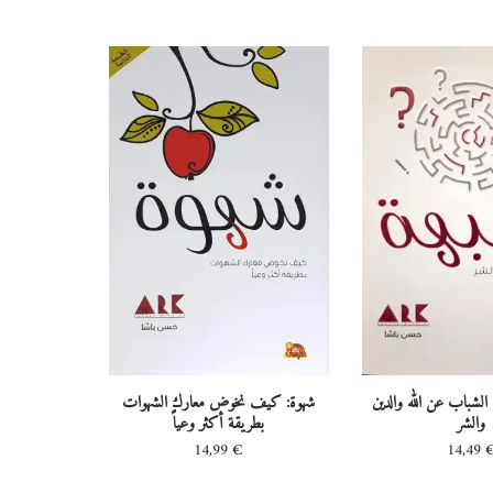
الشباب عن الله والدين
شهوة: كيف نخوض معارك الشهوات
والشر
بطريقة أكثر وعياً
14,99
€
14,49