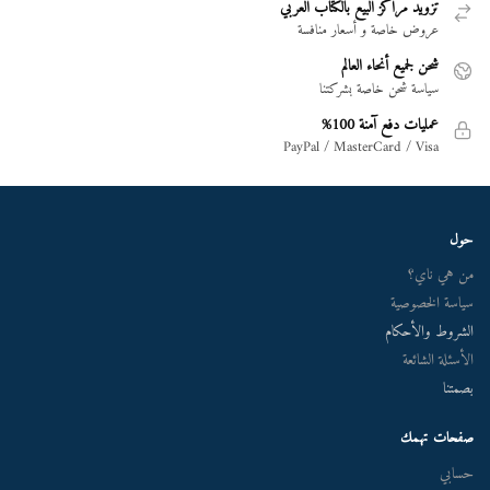
تزويد مراكز البيع بالكتاب العربي
عروض خاصة و أسعار منافسة
شحن لجميع أنحاء العالم
سياسة شحن خاصة بشركتنا
عمليات دفع آمنة 100%
PayPal / MasterCard / Visa
حول
من هي ناي؟
سياسة الخصوصية
الشروط والأحكام
الأسئلة الشائعة
بصمتنا
صفحات تهمك
حسابي