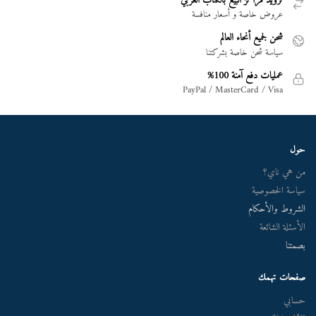
تزويد مراكز البيع بالكتاب العربي
عروض خاصة و أسعار منافسة
شحن لجميع أنحاء العالم
سياسة شحن خاصة بشركتنا
عمليات دفع آمنة 100%
PayPal / MasterCard / Visa
حول
من هي ناي؟
سياسة الخصوصية
الشروط والأحكام
الأسئلة الشائعة
بصمتنا
صفحات تهمك
حسابي