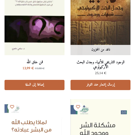
نافد من المخزون
الوجود التاريخي للأنبياء وجدل البحث
فمن خلق الله
الأركيولوجي
13,99
€
15,00
€
25,14
€
إرسال إشعار عند التوفر
إضافة إلى السلة