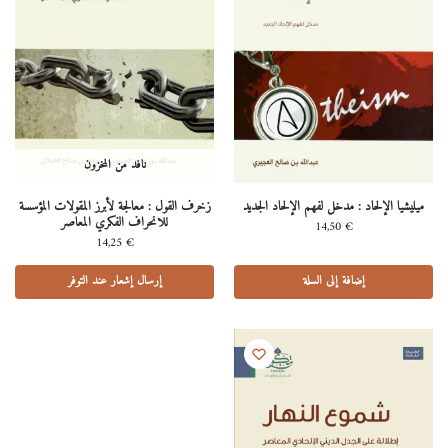
نافد من المخزون
ميليشيا الإلحاد : مدخل لفهم الإلحاد الجديد
زخرف القول : معالجة لأبرز المقولات المؤسسة
للانحراف الفكري المعاصر
14,50
€
14,25
€
إضافة إلى السلة
إرسال إشعار عند التوفر