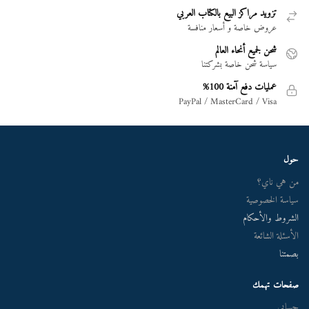
تزويد مراكز البيع بالكتاب العربي
عروض خاصة و أسعار منافسة
شحن لجميع أنحاء العالم
سياسة شحن خاصة بشركتنا
عمليات دفع آمنة 100%
PayPal / MasterCard / Visa
حول
من هي ناي؟
سياسة الخصوصية
الشروط والأحكام
الأسئلة الشائعة
بصمتنا
صفحات تهمك
حسابي