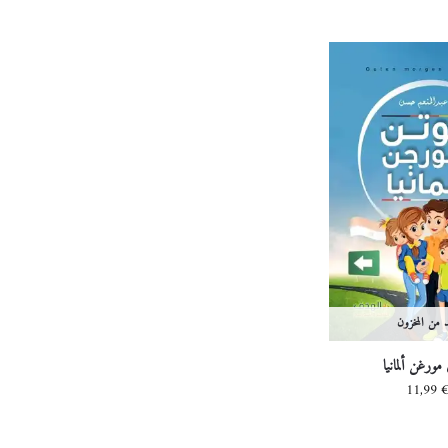
د من المخزون
ورغن ألمانيا
11,99