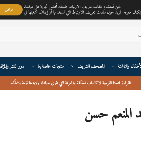
مكتبة ناي متجر لمبيع الكتب العربية تغطي خدمته جميع أنحاء القارة الأوربية والعالم
نحن نستخدم ملفات تعريف الارتباط لنمنحك أفضل تجربة على موقعنا.
موافق
أطفال والناشئة
المصحف الشريف
منتجات خاصة بنا
دور النشر والمؤلف
القراءة تمنحنا الفرصة لاكتساب الحكمة والمعرفة التي تثري حياتنا، وتزيدها قيمة وعمقًا
..
د المنعم حسن