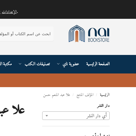
.
الإعدادات
يمكنك معرفة المزيد حول ملفات تعريف الارتباط التي نستخدمها أو إيقاف تشغيلها في
بحث
الصفحة الرئيسية
عضوية ناي
تصنيفات الكتب
مكتبة ال
الرئيسية
المؤلف المنتج
علا عبد المنعم حسن
/
/
علا عب
دار النشر
أي ‏دار النشر