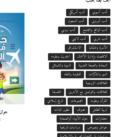
ابحث أيضاً بحسب:
أدب آسيوي
أدب أمريكي
أدب أوروبي
أدب السجون
أدب الواقع والمجتمع
أدب روسي
أدب عربي
أدب لاتيني
الأسرة وتنشئتها
الاستشراق
الاقتصاد وإدارة الأعمال
الحديث وعلومه
السعادة والصحة النفسية
السيرة والشمائل
السير والمذكرات
العقيدة والفقه
العلاقات الزوجية
العلاقات والتواصل مع الآخرين
الفلسفة
ناف
القرآن وعلومه
المجموعات
تاريخ إسلامي
تربية الطفل
تصوف
تطوير الذات
جوتن م
€
حضارات
حول الأنبياء أوالصحابة
خواطر ونصوص
دراسات تاريخية
دراسات في القضايا العربية والإسلامية