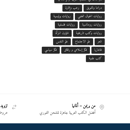
دراما وتشويق
رعب وإثارة
روايات الخيال العلمي
روايات بوليسية
روايات رومانسية
روايات فلسفية
روايات وكتب تاريخية
شؤون المرأة
شعر
علم الاجتماع
علم النفس
فانتازيا
فكر إسلامي و رقائق
فكر سياسي
كتب علمية
من بريمن – ألمانيا
تزويد 
أفضل الكتب العربية جاهزة للشحن الفوري
عروض 