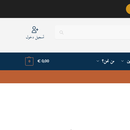
عربيٌّ أنا ..
تسجيل دخول
ين
من نحن؟
0,00
€
0