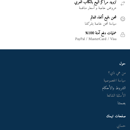
تزويد مراكز البيع بالكتاب العربي
عروض خاصة و أسعار منافسة
شحن لجميع أنحاء العالم
سياسة شحن خاصة بشركتنا
عمليات دفع آمنة 100%
PayPal / MasterCard / Visa
حول
من هي ناي؟
سياسة الخصوصية
الشروط والأحكام
الأسئلة الشائعة
بصمتنا
صفحات تهمك
حسابي