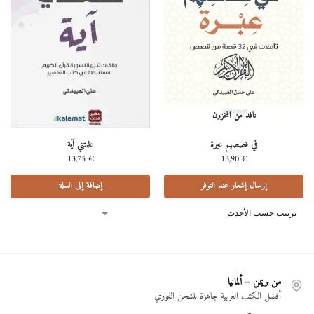
نافد من المخزون
في قصصهم عبرة
علمتني آية
13,75
€
13,90
€
إرسال إشعار عند التوفر
إضافة إلى السلة
من بريمن – ألمانيا
أفضل الكتب العربية جاهزة للشحن الفوري