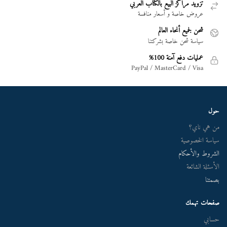
تزويد مراكز البيع بالكتاب العربي
عروض خاصة و أسعار منافسة
شحن لجميع أنحاء العالم
سياسة شحن خاصة بشركتنا
عمليات دفع آمنة 100%
PayPal / MasterCard / Visa
حول
من هي ناي؟
سياسة الخصوصية
الشروط والأحكام
الأسئلة الشائعة
بصمتنا
صفحات تهمك
حسابي