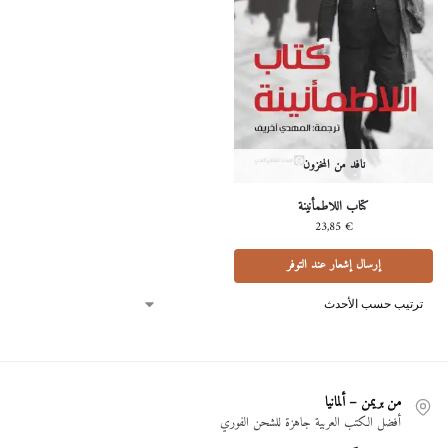
نافد من المخزون
كتاب اللاطمأنينة
23,85
€
إرسال إشعار عند التوفر
من بريمن – ألمانيا
أفضل الكتب العربية جاهزة للشحن الفوري