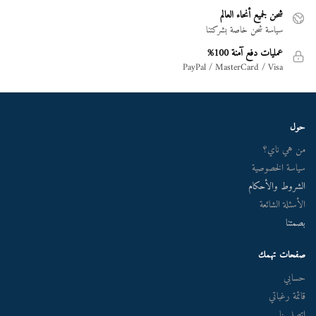
شحن لجميع أنحاء العالم
سياسة شحن خاصة بشركتنا
عمليات دفع آمنة 100%
PayPal / MasterCard / Visa
حول
من هي ناي؟
سياسة الخصوصية
الشروط والأحكام
الأسئلة الشائعة
بصمتنا
صفحات تهمك
حسابي
قائمة رغباتي
اتصل بنا