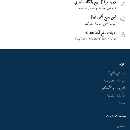
تزويد مراكز البيع بالكتاب العربي
عروض خاصة و أسعار منافسة
شحن لجميع أنحاء العالم
سياسة شحن خاصة بشركتنا
عمليات دفع آمنة 100%
PayPal / MasterCard / Visa
حول
من هي ناي؟
سياسة الخصوصية
الشروط والأحكام
الأسئلة الشائعة
بصمتنا
صفحات تهمك
حسابي