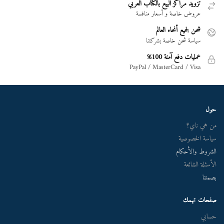
تزويد مراكز البيع بالكتاب العربي
عروض خاصة و أسعار منافسة
شحن لجميع أنحاء العالم
سياسة شحن خاصة بشركتنا
عمليات دفع آمنة 100%
PayPal / MasterCard / Visa
حول
من هي ناي؟
سياسة الخصوصية
الشروط والأحكام
الأسئلة الشائعة
بصمتنا
صفحات تهمك
حسابي