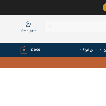
عربيٌّ أنا ..
تسجيل دخول
ين
من نحن؟
0,00
€
0