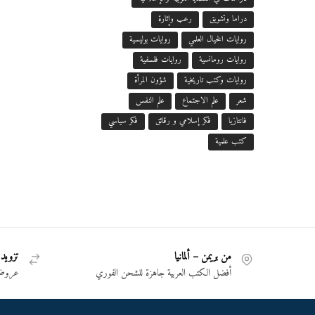
دراما وتشويق
رعب وإثارة
روايات الخيال العلمي
روايات بوليسية
روايات رومانسية
روايات فلسفية
روايات وكتب تاريخية
شؤون المرأة
شعر
علم الاجتماع
علم النفس
فانتازيا
فكر إسلامي و رقائق
فكر سياسي
كتب علمية
من بريمن – ألمانيا
تزويد 
أفضل الكتب العربية جاهزة للشحن الفوري
عروض 