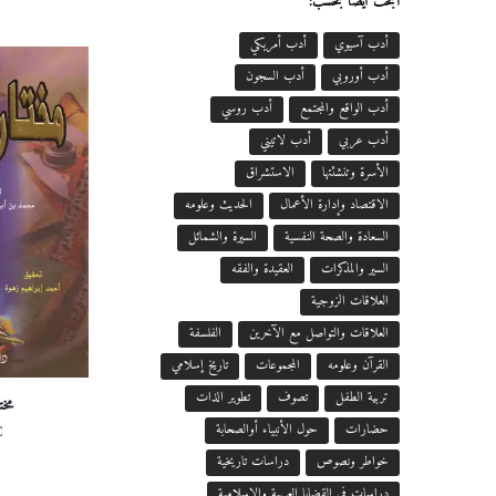
ابحث أيضاً بحسب:
أدب آسيوي
أدب أمريكي
أدب أوروبي
أدب السجون
أدب الواقع والمجتمع
أدب روسي
أدب عربي
أدب لاتيني
الأسرة وتنشئتها
الاستشراق
الاقتصاد وإدارة الأعمال
الحديث وعلومه
السعادة والصحة النفسية
السيرة والشمائل
السير والمذكرات
العقيدة والفقه
العلاقات الزوجية
العلاقات والتواصل مع الآخرين
الفلسفة
القرآن وعلومه
المجموعات
تاريخ إسلامي
تربية الطفل
تصوف
تطوير الذات
مخت
€
حضارات
حول الأنبياء أوالصحابة
خواطر ونصوص
دراسات تاريخية
دراسات في القضايا العربية والإسلامية