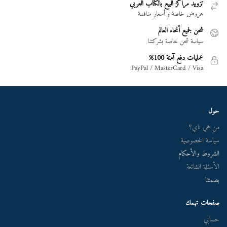
تزويد مراكز البيع بالكتاب العربي
عروض خاصة و أسعار منافسة
شحن لجميع أنحاء العالم
سياسة شحن خاصة بشركتنا
عمليات دفع آمنة 100%
PayPal / MasterCard / Visa
حول
من هي ناي؟
سياسة الخصوصية
الشروط والأحكام
الأسئلة الشائعة
بصمتنا
صفحات تهمك
حسابي