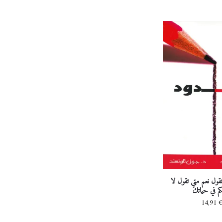
تقول نعم متي تقول لا
كم في حياتك
14,91