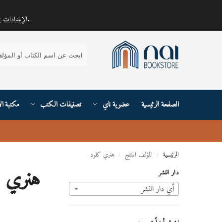
.
الإعدادات
يمكنك معرفة المزيد حول ملفات تعريف الارتباط التي نستخدمها أو إيقاف تشغيلها في
بحث
الصفحة الرئيسية
عضوية ناي
تصنيفات الكتب
مكتبة ال
الرئيسية
المؤلف المنتج
هنري كلود
/
/
هنري ك
دار النشر
أي ‏دار النشر