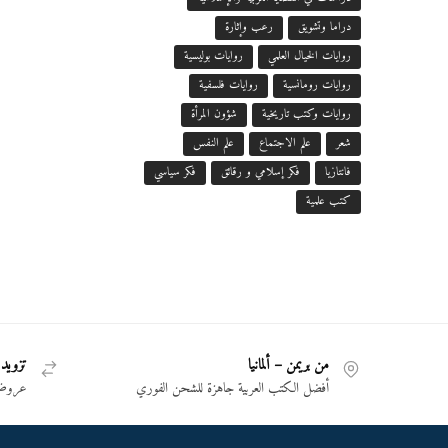
دراما وتشويق
رعب وإثارة
روايات الخيال العلمي
روايات بوليسية
روايات رومانسية
روايات فلسفية
روايات وكتب تاريخية
شؤون المرأة
شعر
علم الاجتماع
علم النفس
فانتازيا
فكر إسلامي و رقائق
فكر سياسي
كتب علمية
من بريمن – ألمانيا
تزويد 
أفضل الكتب العربية جاهزة للشحن الفوري
عروض 