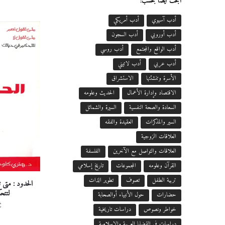
ابحث أيضاً بحسب:
أدب آسيوي
أدب أمريكي
أدب أوروبي
أدب السجون
أدب الواقع والمجتمع
أدب روسي
أدب عربي
أدب لاتيني
الأسرة وتنشئتها
الاستشراق
الاقتصاد وإدارة الأعمال
الحديث وعلومه
السعادة والصحة النفسية
السيرة والشمائل
السير والمذكرات
العقيدة والفقه
العلاقات الزوجية
العلاقات والتواصل مع الآخرين
الفلسفة
القرآن وعلومه
المجموعات
تاريخ إسلامي
تربية الطفل
تصوف
تطوير الذات
الحدود : متى 
لتتح
حضارات
حول الأنبياء أوالصحابة
€
خواطر ونصوص
دراسات تاريخية
دراسات في القضايا العربية والإسلامية