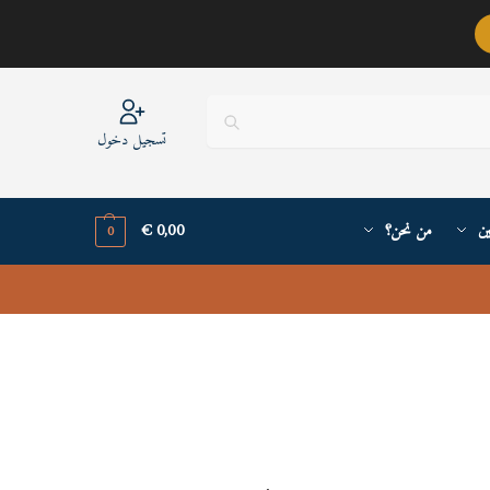
عربيٌّ أنا ..
تسجيل دخول
ين
من نحن؟
0,00
€
0