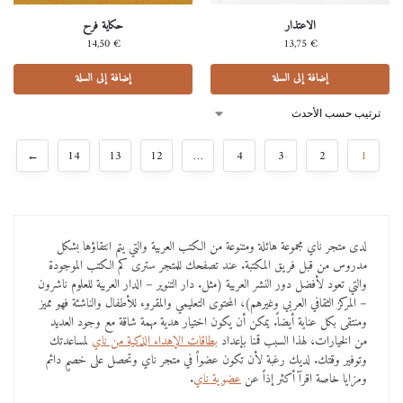
الاعتذار
حكاية فرح
14,50
€
13,75
€
إضافة إلى السلة
إضافة إلى السلة
←
14
13
12
…
4
3
2
1
لدى متجر ناي مجموعة هائلة ومتنوعة من الكتب العربية والتي يتم انتقاؤها بشكل
مدروس من قبل فريق المكتبة. عند تصفحك للمتجر سترى كم الكتب الموجودة
والتي تعود لأفضل دور النشر العربية (مثل. دار التنوير – الدار العربية للعلوم ناشرون
– المركز الثقافي العربي وغيرهم)، المحتوى التعليمي والمقروء للأطفال والناشئة فهو مميز
ومنتقى بكل عناية أيضاً. يمكن أن يكون اختيار هدية مهمة شاقة مع وجود العديد
من الخيارات، لهذا السبب قمنا بإعداد
بطاقات الإهداء الذكية من ناي
لمساعدتك
وتوفير وقتك. لديك رغبة لأن تكون عضواً في متجر ناي وتحصل على خصمٍ دائم
ومزايا خاصة اقرآ أكثر إذاً عن
عضوية ناي
.