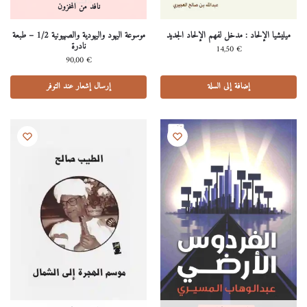
نافد من المخزون
ميليشيا الإلحاد : مدخل لفهم الإلحاد الجديد
موسوعة اليهود واليهودية والصهيونية 1/2 – طبعة
نادرة
14,50
€
90,00
€
إضافة إلى السلة
إرسال إشعار عند التوفر