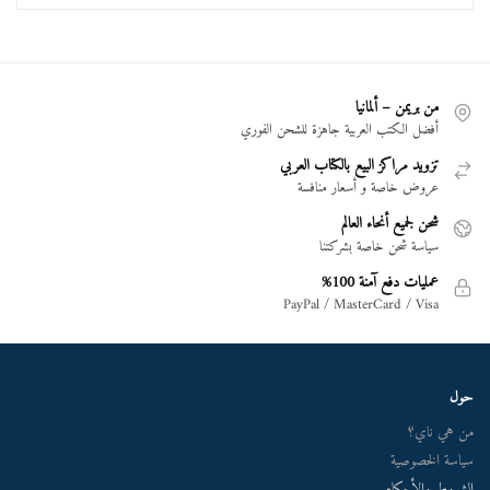
من بريمن – ألمانيا
أفضل الكتب العربية جاهزة للشحن الفوري
تزويد مراكز البيع بالكتاب العربي
عروض خاصة و أسعار منافسة
شحن لجميع أنحاء العالم
سياسة شحن خاصة بشركتنا
عمليات دفع آمنة 100%
PayPal / MasterCard / Visa
حول
من هي ناي؟
سياسة الخصوصية
الشروط والأحكام