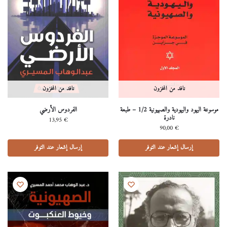
نافد من المخزون
نافد من المخزون
موسوعة اليهود واليهودية والصهيونية 1/2 – طبعة
الفردوس الأرضي
نادرة
13,95
€
90,00
€
إرسال إشعار عند التوفر
إرسال إشعار عند التوفر