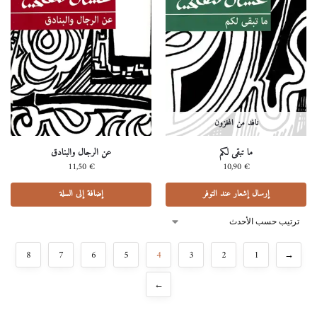
نافد من المخزون
ما تبقى لكم
عن الرجال والبنادق
11,50
€
10,90
€
إرسال إشعار عند التوفر
إضافة إلى السلة
8
7
6
5
4
3
2
1
→
←