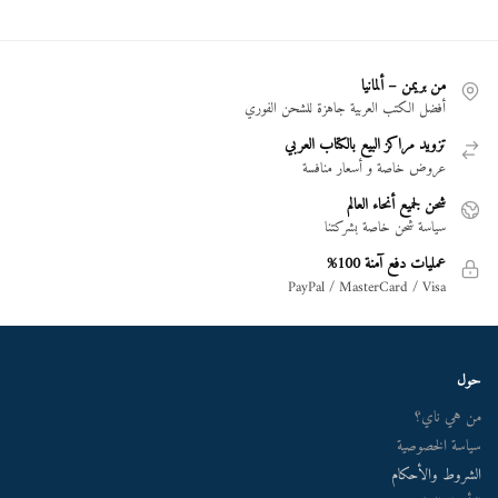
من بريمن – ألمانيا
أفضل الكتب العربية جاهزة للشحن الفوري
تزويد مراكز البيع بالكتاب العربي
عروض خاصة و أسعار منافسة
شحن لجميع أنحاء العالم
سياسة شحن خاصة بشركتنا
عمليات دفع آمنة 100%
PayPal / MasterCard / Visa
حول
من هي ناي؟
سياسة الخصوصية
الشروط والأحكام