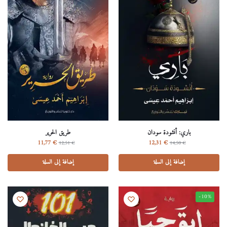
باري: أنشودة سودان
طريق الحرير
11,77
€
12,31
€
12,51
€
14,50
€
إضافة إلى السلة
إضافة إلى السلة
-10%