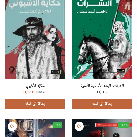
البشرات: النبضة الأندلسية الأخيرة
حكاية اﻷشبوني
11,77
€
13,01
€
13,01
€
إضافة إلى السلة
إضافة إلى السلة
-6%
-15%