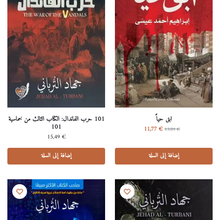
ابق حياً
101 حرب الفاندال: الكتاب الثالث من خماسية
101
11,77
€
13,01
€
15,49
€
إضافة إلى السلة
إضافة إلى السلة