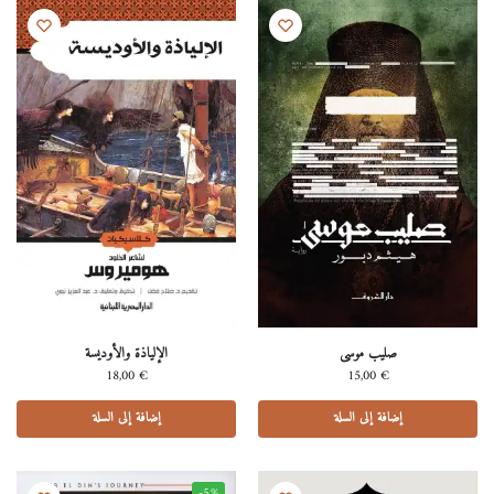
صليب موسى
اﻹلياذة واﻷوديسة
18,00
€
15,00
€
إضافة إلى السلة
إضافة إلى السلة
-5%