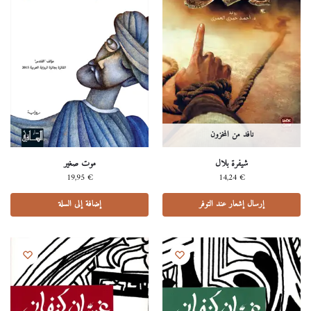
نافد من المخزون
شيفرة بلال
موت صغير
19,95
€
14,24
€
إرسال إشعار عند التوفر
إضافة إلى السلة