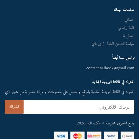
صفحات تهمك
حسابي
قائمة رغباتي
اتصل بنا
سياسة الشحن العادل لدى ناي
تواصل معنا أيضاً
contact.naibook@gmail.com
اشترك في قائمتنا البريدية المجانية
اشترك في القائمة البريدية الخاصة بالموقع واحصل على خصومات و مزايا حصرية من متجر ناي
جميع الحقوق محفوظة © مكتبة ناي 2026