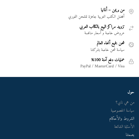
من بريمن – ألمانيا
أفضل الكتب العربية جاهزة للشحن الفوري
تزويد مراكز البيع بالكتاب العربي
عروض خاصة و أسعار منافسة
شحن لجميع أنحاء العالم
سياسة شحن خاصة بشركتنا
عمليات دفع آمنة 100%
PayPal / MasterCard / Visa
حول
من هي ناي؟
سياسة الخصوصية
الشروط والأحكام
الأسئلة الشائعة
بصمتنا