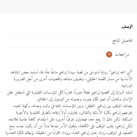
الوصف
تفاصيل المنتج
مراجعات
0
“أبي اسمه إبراهيم” رواية تستوحي من قصة سيدنا إبراهيم مناخًا عامًا لها، تستمد بعض المشاهد
الأساسية من مسار القصة الحقيقي، وتضيف مشاهد وشخصيات أخرى من أجل الضرورة
الدرامية.
تستند الرواية إلى شخصية إبراهيم طفلاً متمردًا محاربًا لكل المؤسسات التقليدية التي تستغفل عقل
الإنسان وتحاول أن تعيق فكره بصره، وبصيرته من الوصول إلى الحقائق.
يتصاعد الموقف بين إبراهيم -الطفل، وبين المؤسسات ممثلة في والده وجدته، وكهنة المعبد،
يحرجهم إبراهيم بكثرة الأسئلة والنقاش، يحاولون أولاً إلجامه بالطرق التقليدية والأجوبة
المسكتة. لكن ذلك لا ينفع معه، فيحاولون طرقــًا أخرى، مثل استقدام كاهنة خاصة لعلاجه.
لكن إبراهيم، يقلب الموقف على الكاهنة، ويتحول الأمر ضدها بدلاً من أن يكون ضده. ومع
التصعيد في الموقف، يزداد بحث إبراهيم عمقــًا، ويزداد اقترابًا من الحقيقة، بإبطاله لفكرة التعددية