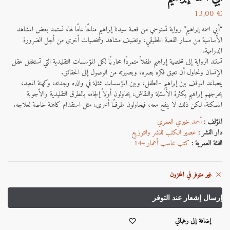
13,00
€
“أبي اسمه إبراهيم” رواية تستوحي من قصة سيدنا إبراهيم مناخًا عامًا لها، تستمد بعض المشاهد
الأساسية من مسار القصة الحقيقي، وتضيف مشاهد وشخصيات أخرى من أجل الضرورة
الدرامية.
تستند الرواية إلى شخصية إبراهيم طفلاً متمردًا محاربًا لكل المؤسسات التقليدية التي تستغفل عقل
الإنسان وتحاول أن تعيق فكره بصره، وبصيرته من الوصول إلى الحقائق.
يتصاعد الموقف بين إبراهيم -الطفل، وبين المؤسسات ممثلة في والده وجدته، وكهنة المعبد،
يحرجهم إبراهيم بكثرة الأسئلة والنقاش، يحاولون أولاً إلجامه بالطرق التقليدية والأجوبة
المسكتة. لكن ذلك لا ينفع معه، فيحاولون طرقــًا أخرى، مثل استقدام كاهنة خاصة لعلاجه.
المؤلف :
أحمد خيري العمري
دار النشر :
عصير الكتب للنشر والتوزيع
الفئة العمرية :
كتب تناسب أعمار +14
غير متوفر في المخزون
إضافة إلى رغباتي