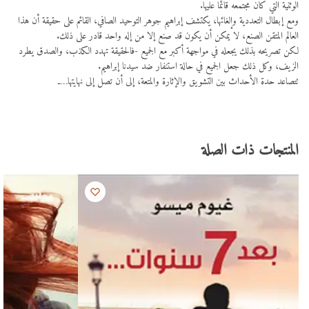
الوثنية التي كان مجتمعه قائمًا عليها.
ومع إبطال التعددية وإلغائها، يكتشف إبراهيم جوهر التوحيد الصافي، القائم على حقيقة أن هذا
العالم المتقن الصنع، لا يمكن أن يكون قد صنع إلا من إله واحد قادر على ذلك.
لكن تصريحه بذلك يجعله في مواجهة أكبر مع الجميع -فالحقيقة تهدد الكذب، والصدق يطرد
الزيف، وكل ذلك جعل الجميع في حالة استنفار ضد سيدنا إبراهيم.
تتصاعد حدة الأحداث بين التشويق والإثارة والمتعة، إلى أن تصل إلى نهايتها…ـ
المنتجات ذات الصلة