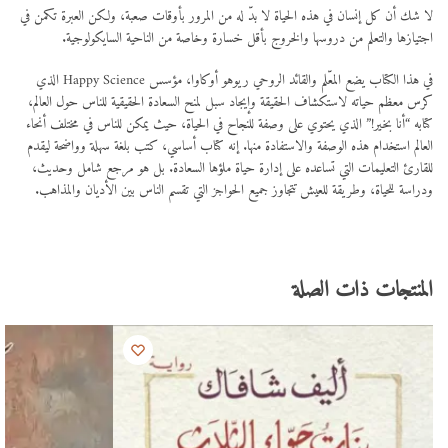
لا شك أن كل إنسان في هذه الحياة لا بدّ له من المرور بأوقات صعبة، ولكن العبرة تكمن في
اجتيازها والتعلم من دروسها والخروج بأقل خسارة وخاصة من الناحية السايكولوجية.
في هذا الكتاب يضع المعّلم والقائد الروحي ريوهو أوكاوا، مؤسس Happy Science الذي
كرس معظم حياته لاستكشاف الحقيقة وإيجاد سبل لمنح السعادة الحقيقية للناس حول العالم،
كتابه “أنا بخير!” الذي يحتوي على وصفة للنجاح في الحياة، حيث يمكن للناس في مختلف أنحاء
العالم استخدام هذه الوصفة والاستفادة منها. إنه كتاب أساسي، كتب بلغة سهلة وواضحة ليقدم
للقارئ التعليمات التي تساعده على إدارة حياة ملؤها السعادة. بل هو مرجع شامل وحديث،
ودراسة للحياة، وطريقة للعيش تتجاوز جميع الحواجز التي تقسم الناس بين الأديان والمذاهب.
المنتجات ذات الصلة