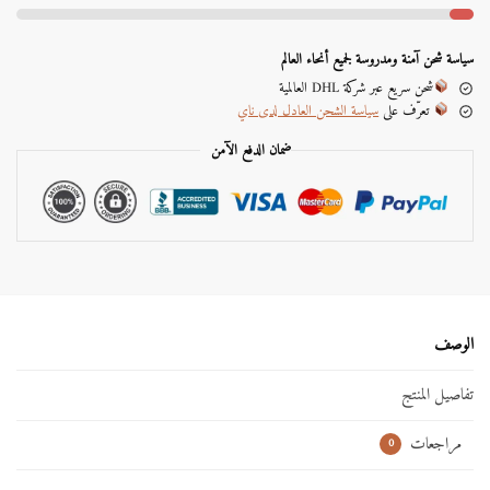
r
n
a
سياسة شحن آمنة ومدروسة لجميع أنحاء العالم
t
شحن سريع عبر شركة DHL العالمية
i
تعرّف على
سياسة الشحن العادل لدى ناي
v
e
ضمان الدفع الآمن
:
الوصف
تفاصيل المنتج
مراجعات
0