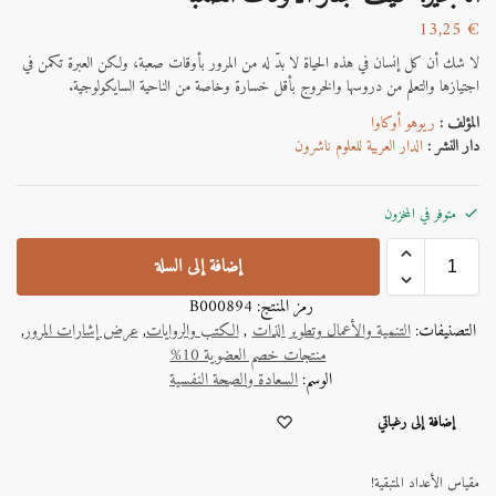
13,25
€
لا شك أن كل إنسان في هذه الحياة لا بدّ له من المرور بأوقات صعبة، ولكن العبرة تكمن في
اجتيازها والتعلم من دروسها والخروج بأقل خسارة وخاصة من الناحية السايكولوجية.
المؤلف :
ريوهو أوكاوا
دار النشر :
الدار العربية للعلوم ناشرون
متوفر في المخزون
إضافة إلى السلة
رمز المنتج:
B000894
التصنيفات:
التنمية والأعمال وتطوير الذات
,
الكتب والروايات
,
عرض إشارات المرور
,
منتجات خصم العضوية 10%
الوسم:
السعادة والصحة النفسية
A
إضافة إلى رغباتي
l
t
e
مقياس الأعداد المتبقية!