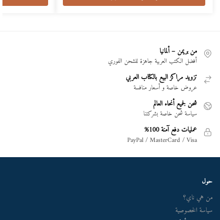
من بريمن – ألمانيا
أفضل الكتب العربية جاهزة للشحن الفوري
تزويد مراكز البيع بالكتاب العربي
عروض خاصة و أسعار منافسة
شحن لجميع أنحاء العالم
سياسة شحن خاصة بشركتنا
عمليات دفع آمنة 100%
PayPal / MasterCard / Visa
حول
من هي ناي؟
سياسة الخصوصية