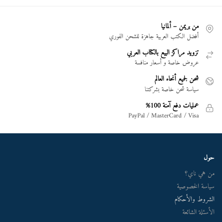
من بريمن – ألمانيا
أفضل الكتب العربية جاهزة للشحن الفوري
تزويد مراكز البيع بالكتاب العربي
عروض خاصة و أسعار منافسة
شحن لجميع أنحاء العالم
سياسة شحن خاصة بشركتنا
عمليات دفع آمنة 100%
PayPal / MasterCard / Visa
حول
من هي ناي؟
سياسة الخصوصية
الشروط والأحكام
الأسئلة الشائعة