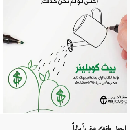
اجعل طفلك عبقرياً مالياًُ