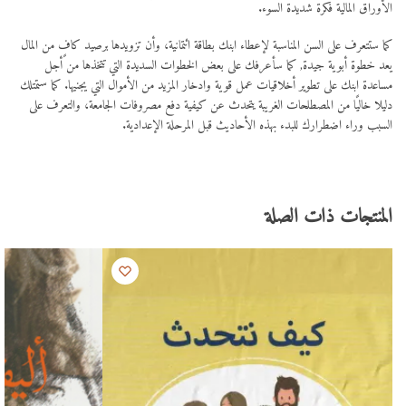
الأوراق المالية فكرة شديدة السوء.
كما ستتعرف على السن المناسبة لإعطاء ابنك بطاقة ائتمانية، وأن تزويدها برصيد كافٍ من المال
يعد خطوة أبوية جيدة, كما سأعرفك على بعض الخطوات السديدة التي تتخذها من أجل
مساعدة ابنك على تطوير أخلاقيات عمل قوية وادخار المزيد من الأموال التي يجنيها. كما ستمتلك
دليلا خاليًا من المصطلحات الغريبة يتحدث عن كيفية دفع مصروفات الجامعة، والتعرف على
السبب وراء اضطرارك للبدء بهذه الأحاديث قبل المرحلة الإعدادية.
المنتجات ذات الصلة