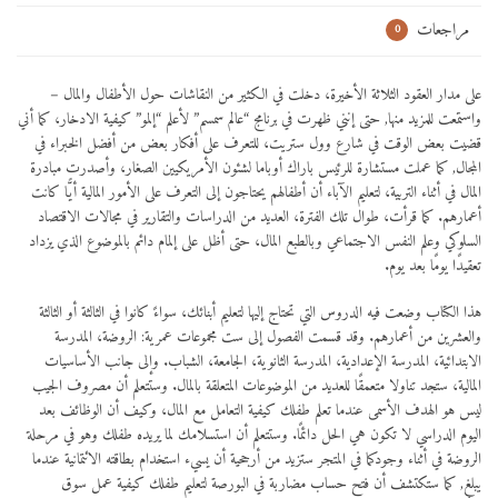
مراجعات
0
على مدار العقود الثلاثة الأخيرة، دخلت في الكثير من النقاشات حول الأطفال والمال –
واستمعت للمزيد منها, حتى إنني ظهرت في برنامج “عالم سمسم” لأعلم “إلمو” كيفية الادخار، كما أني
قضيت بعض الوقت في شارع وول ستريت، للتعرف على أفكار بعض من أفضل الخبراء في
المجال, كما عملت مستشارة للرئيس باراك أوباما لشئون الأمريكيين الصغار، وأصدرت مبادرة
المال في أثناء التربية، لتعليم الآباء أن أطفالهم يحتاجون إلى التعرف على الأمور المالية أيًّا كانت
أعمارهم. كما قرأت، طوال تلك الفترة، العديد من الدراسات والتقارير في مجالات الاقتصاد
السلوكي وعلم النفس الاجتماعي وبالطبع المال، حتى أظل على إلمام دائم بالموضوع الذي يزداد
تعقيدًا يومًا بعد يوم.
هذا الكتاب وضعت فيه الدروس التي تحتاج إليها لتعليم أبنائك، سواءً كانوا في الثالثة أو الثالثة
والعشرين من أعمارهم. وقد قسمت الفصول إلى ست مجموعات عمرية: الروضة، المدرسة
الابتدائية، المدرسة الإعدادية، المدرسة الثانوية، الجامعة، الشباب. وإلى جانب الأساسيات
المالية، ستجد تناولا متعمقًا للعديد من الموضوعات المتعلقة بالمال. وستتعلم أن مصروف الجيب
ليس هو الهدف الأسمى عندما تعلم طفلك كيفية التعامل مع المال، وكيف أن الوظائف بعد
اليوم الدراسي لا تكون هي الحل دائمًا. وستتعلم أن استسلامك لما يريده طفلك وهو في مرحلة
الروضة في أثناء وجودكما في المتجر ستزيد من أرجحية أن يسيء استخدام بطاقته الائتمانية عندما
يبلغ, كما ستكتشف أن فتح حساب مضاربة في البورصة لتعليم طفلك كيفية عمل سوق