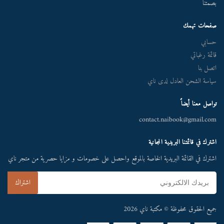
بصمتنا
صفحات تهمك
حسابي
قائمة رغباتي
اتصل بنا
سياسة الشحن العادل لدى ناي
تواصل معنا أيضاً
contact.naibook@gmail.com
اشترك في قائمتنا البريدية المجانية
اشترك في القائمة البريدية الخاصة بالموقع واحصل على خصومات و مزايا حصرية من متجر ناي
جميع الحقوق محفوظة © مكتبة ناي 2026