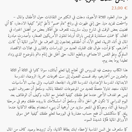
23,00
€
على مدار العقود الثلاثة الأخيرة، دخلت في الكثير من النقاشات حول الأطفال والمال –
واستمعت للمزيد منها, حتى إنني ظهرت في برنامج “عالم سمسم” لأعلم “إلمو” كيفية الادخار، كما أني
قضيت بعض الوقت في شارع وول ستريت، للتعرف على أفكار بعض من أفضل الخبراء في
المجال, كما عملت مستشارة للرئيس باراك أوباما لشئون الأمريكيين الصغار، وأصدرت مبادرة
المال في أثناء التربية، لتعليم الآباء أن أطفالهم يحتاجون إلى التعرف على الأمور المالية أيًّا كانت
أعمارهم. كما قرأت، طوال تلك الفترة، العديد من الدراسات والتقارير في مجالات الاقتصاد
السلوكي وعلم النفس الاجتماعي وبالطبع المال، حتى أظل على إلمام دائم بالموضوع الذي يزداد
تعقيدًا يومًا بعد يوم.
هذا الكتاب وضعت فيه الدروس التي تحتاج إليها لتعليم أبنائك، سواءً كانوا في الثالثة أو الثالثة
والعشرين من أعمارهم. وقد قسمت الفصول إلى ست مجموعات عمرية: الروضة، المدرسة
الابتدائية، المدرسة الإعدادية، المدرسة الثانوية، الجامعة، الشباب. وإلى جانب الأساسيات
المالية، ستجد تناولا متعمقًا للعديد من الموضوعات المتعلقة بالمال. وستتعلم أن مصروف الجيب
ليس هو الهدف الأسمى عندما تعلم طفلك كيفية التعامل مع المال، وكيف أن الوظائف بعد
اليوم الدراسي لا تكون هي الحل دائمًا. وستتعلم أن استسلامك لما يريده طفلك وهو في مرحلة
الروضة في أثناء وجودكما في المتجر ستزيد من أرجحية أن يسيء استخدام بطاقته الائتمانية عندما
يبلغ, كما ستكتشف أن فتح حساب مضاربة في البورصة لتعليم طفلك كيفية عمل سوق
الأوراق المالية فكرة شديدة السوء.
كما ستتعرف على السن المناسبة لإعطاء ابنك بطاقة ائتمانية، وأن تزويدها برصيد كافٍ من المال