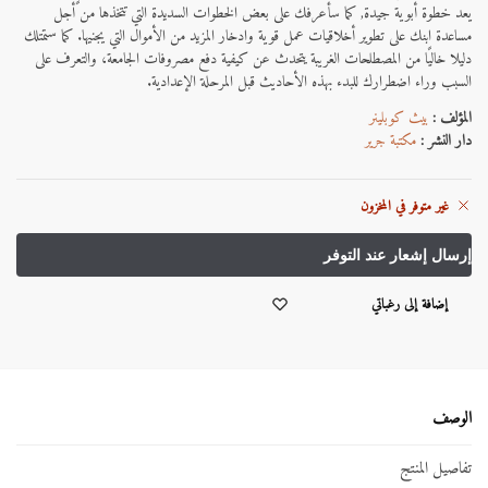
يعد خطوة أبوية جيدة, كما سأعرفك على بعض الخطوات السديدة التي تتخذها من أجل
مساعدة ابنك على تطوير أخلاقيات عمل قوية وادخار المزيد من الأموال التي يجنيها. كما ستمتلك
دليلا خاليًا من المصطلحات الغريبة يتحدث عن كيفية دفع مصروفات الجامعة، والتعرف على
السبب وراء اضطرارك للبدء بهذه الأحاديث قبل المرحلة الإعدادية.
المؤلف :
بيث كوبلينر
دار النشر :
مكتبة جرير
غير متوفر في المخزون
إضافة إلى رغباتي
الوصف
تفاصيل المنتج