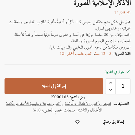
الأذكار الإسلامية المصورة
11,95
€
مجلد على شكل منهج متكامل يتضمن 115 ذكراً و أدعيةً مأثورة لطلاب المدارس و الحلقات
القرآنية أو للتدريس المنزلي.
المجلد مؤلف من 80 صفحة موزعة على تسعة و عشرين درساً دينياً مبسطاً و ممتعاً للأطفال
الصغار، و ذلك مع الرسوم المصورة و الملونة.
الدروس متكاملة من ناحية المحتوى التعليمي والتدريبات عليها.
الفئة العمرية :
8 - 12 سنة
،
كتب تناسب أعمار +12
متوفر في المخزون
إضافة إلى السلة
رمز المنتج:
K000163
التصنيفات:
قصص وكتب الأطفال والناشئة
,
كتب متنوعة وتعليمية للأطفال
,
مكتبة
الأطفال والناشئة
,
منتجات خصم العضوية 10%
A
إضافة إلى رغباتي
l
t