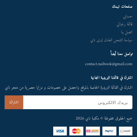
صفحات تهمك
حسابي
قائمة رغباتي
اتصل بنا
سياسة الشحن العادل لدى ناي
تواصل معنا أيضاً
contact.naibook@gmail.com
اشترك في قائمتنا البريدية المجانية
اشترك في القائمة البريدية الخاصة بالموقع واحصل على خصومات و مزايا حصرية من متجر ناي
جميع الحقوق محفوظة © مكتبة ناي 2026