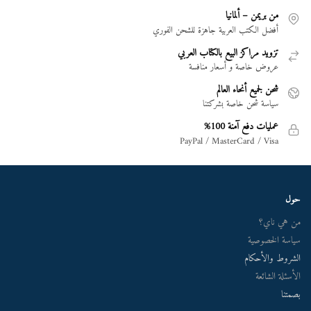
من بريمن – ألمانيا
أفضل الكتب العربية جاهزة للشحن الفوري
تزويد مراكز البيع بالكتاب العربي
عروض خاصة و أسعار منافسة
شحن لجميع أنحاء العالم
سياسة شحن خاصة بشركتنا
عمليات دفع آمنة 100%
PayPal / MasterCard / Visa
حول
من هي ناي؟
سياسة الخصوصية
الشروط والأحكام
الأسئلة الشائعة
بصمتنا