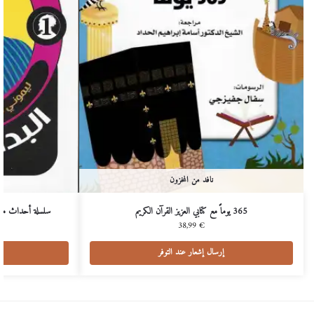
نافد من المخزون
365 يوماً مع كتابي العزيز القرآن الكريم
سلسلة أحداث مؤس
38,99
€
إرسال إشعار عند التوفر