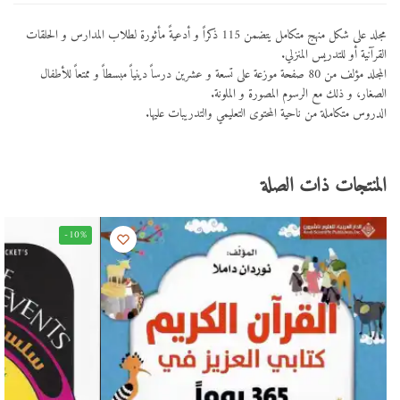
مجلد على شكل منهج متكامل يتضمن 115 ذكراً و أدعيةً مأثورة لطلاب المدارس و الحلقات
القرآنية أو للتدريس المنزلي.
المجلد مؤلف من 80 صفحة موزعة على تسعة و عشرين درساً دينياً مبسطاً و ممتعاً للأطفال
الصغار، و ذلك مع الرسوم المصورة و الملونة.
الدروس متكاملة من ناحية المحتوى التعليمي والتدريبات عليها.
المنتجات ذات الصلة
-10%