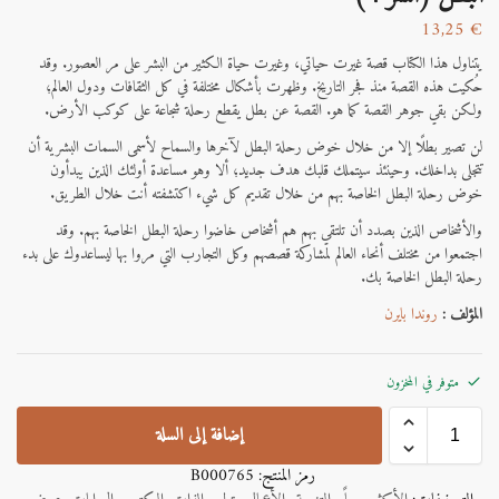
13,25
€
يتناول هذا الكتاب قصة غيرت حياتي، وغيرت حياة الكثير من البشر على مر العصور. وقد
حُكيت هذه القصة منذ فجر التاريخ. وظهرت بأشكال مختلفة في كل الثقافات ودول العالم؛
ولكن بقي جوهر القصة كما هو. القصة عن بطل يقطع رحلة شجاعة على كوكب الأرض.
لن تصير بطلًا إلا من خلال خوض رحلة البطل لآخرها والسماح لأسمى السمات البشرية أن
تتجلى بداخلك. وحينئذ سيتملك قلبك هدف جديد؛ ألا وهو مساعدة أولئك الذين يبدأون
خوض رحلة البطل الخاصة بهم من خلال تقديم كل شيء اكتشفته أنت خلال الطريق.
والأشخاص الذين بصدد أن تلتقي بهم هم أشخاص خاضوا رحلة البطل الخاصة بهم. وقد
اجتمعوا من مختلف أنحاء العالم لمشاركة قصصهم وكل التجارب التي مروا بها ليساعدوك على بدء
رحلة البطل الخاصة بك.
المؤلف :
روندا بايرن
متوفر في المخزون
إضافة إلى السلة
رمز المنتج:
B000765