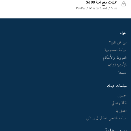
عمليات دفع آمنة 100%
PayPal / MasterCard / Visa
حول
من هي ناي؟
سياسة الخصوصية
الشروط والأحكام
الأسئلة الشائعة
بصمتنا
صفحات تهمك
حسابي
قائمة رغباتي
اتصل بنا
سياسة الشحن العادل لدى ناي