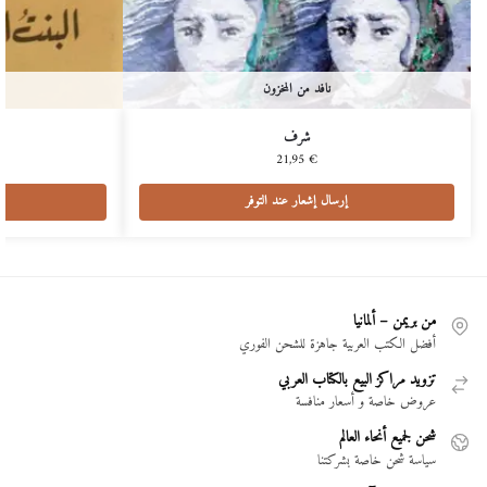
نافد من المخزون
شرف
ا
21,95
€
إرسال إشعار عند التوفر
من بريمن – ألمانيا
أفضل الكتب العربية جاهزة للشحن الفوري
تزويد مراكز البيع بالكتاب العربي
عروض خاصة و أسعار منافسة
شحن لجميع أنحاء العالم
سياسة شحن خاصة بشركتنا