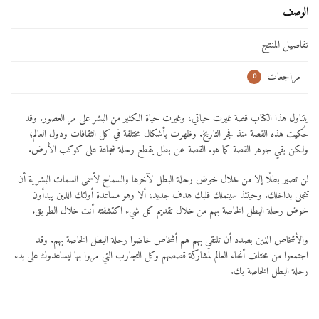
الوصف
تفاصيل المنتج
مراجعات
0
يتناول هذا الكتاب قصة غيرت حياتي، وغيرت حياة الكثير من البشر على مر العصور. وقد
حُكيت هذه القصة منذ فجر التاريخ. وظهرت بأشكال مختلفة في كل الثقافات ودول العالم؛
ولكن بقي جوهر القصة كما هو. القصة عن بطل يقطع رحلة شجاعة على كوكب الأرض.
لن تصير بطلًا إلا من خلال خوض رحلة البطل لآخرها والسماح لأسمى السمات البشرية أن
تتجلى بداخلك. وحينئذ سيتملك قلبك هدف جديد؛ ألا وهو مساعدة أولئك الذين يبدأون
خوض رحلة البطل الخاصة بهم من خلال تقديم كل شيء اكتشفته أنت خلال الطريق.
والأشخاص الذين بصدد أن تلتقي بهم هم أشخاص خاضوا رحلة البطل الخاصة بهم. وقد
اجتمعوا من مختلف أنحاء العالم لمشاركة قصصهم وكل التجارب التي مروا بها ليساعدوك على بدء
رحلة البطل الخاصة بك.