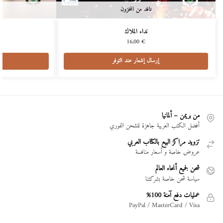
نافد من المخزون
نداء الملاك
16,00
€
إرسال إشعار عند التوفر
من بريمن – ألمانيا
أفضل الكتب العربية جاهزة للشحن الفوري
تزويد مراكز البيع بالكتاب العربي
عروض خاصة و أسعار منافسة
شحن لجميع أنحاء العالم
سياسة شحن خاصة بشركتنا
عمليات دفع آمنة 100%
PayPal / MasterCard / Visa