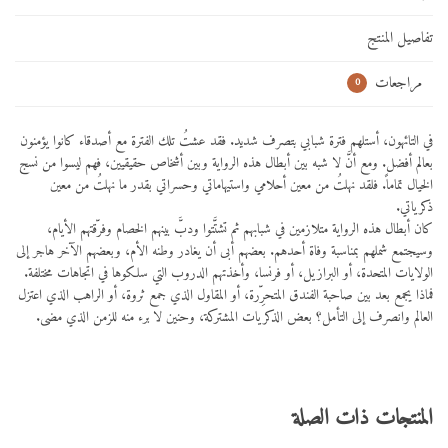
تفاصيل المنتج
مراجعات
0
في التائهون، أستلهم فترة شبابي بتصرف شديد. فقد عشتُ تلك الفترة مع أصدقاء كانوا يؤمنون
بعالم أفضل. ومع أنَّ لا شبه بين أبطال هذه الرواية وبين أشخاص حقيقيين، فهم ليسوا من نسج
الخيال تماماً. فلقد نهلتُ من معين أحلامي واستيهاماتي وحسراتي بقدر ما نهلتُ من معين
ذكرياتي.
كان أبطال هذه الرواية متلازمين في شبابهم ثم تشتَّتوا ودبَّ بينهم الخصام وفرّقتهم الأيام،
وسيجتمع شملهم بمناسبة وفاة أحدهم. بعضهم أبى أن يغادر وطنه الأم، وبعضهم الآخر هاجر إلى
الولايات المتحدة، أو البرازيل، أو فرنسا، وأخذتهم الدروب التي سلكوها في اتجاهات مختلفة.
فماذا يجمع بعد بين صاحبة الفندق المتحرِّرة، أو المقاول الذي جمع ثروة، أو الراهب الذي اعتزل
العالم وانصرف إلى التأمل؟ بعض الذكريات المشتركة، وحنين لا برء منه للزمن الذي مضى.
المنتجات ذات الصلة