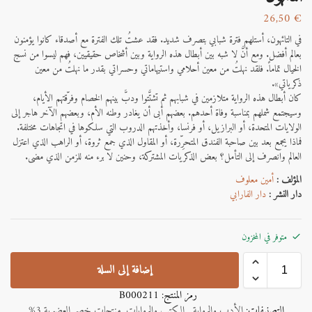
26,50
€
في التائهون، أستلهم فترة شبابي بتصرف شديد. فقد عشتُ تلك الفترة مع أصدقاء كانوا يؤمنون
بعالم أفضل. ومع أنَّ لا شبه بين أبطال هذه الرواية وبين أشخاص حقيقيين، فهم ليسوا من نسج
الخيال تماماً. فلقد نهلتُ من معين أحلامي واستيهاماتي وحسراتي بقدر ما نهلتُ من معين
ذكرياتي».
كان أبطال هذه الرواية متلازمين في شبابهم ثم تشتَّتوا ودبَّ بينهم الخصام وفرّقتهم الأيام،
وسيجتمع شملهم بمناسبة وفاة أحدهم. بعضهم أبى أن يغادر وطنه الأم، وبعضهم الآخر هاجر إلى
الولايات المتحدة، أو البرازيل، أو فرنسا، وأخذتهم الدروب التي سلكوها في اتجاهات مختلفة.
فماذا يجمع بعد بين صاحبة الفندق المتحرِّرة، أو المقاول الذي جمع ثروة، أو الراهب الذي اعتزل
العالم وانصرف إلى التأمل؟ بعض الذكريات المشتركة، وحنين لا برء منه للزمن الذي مضى.
المؤلف :
أمين معلوف
دار النشر :
دار الفارابي
متوفر في المخزون
إضافة إلى السلة
رمز المنتج:
B000211
التصنيفات:
الأدب والرواية
,
الكتب والروايات
,
منتجات خصم العضوية 3%