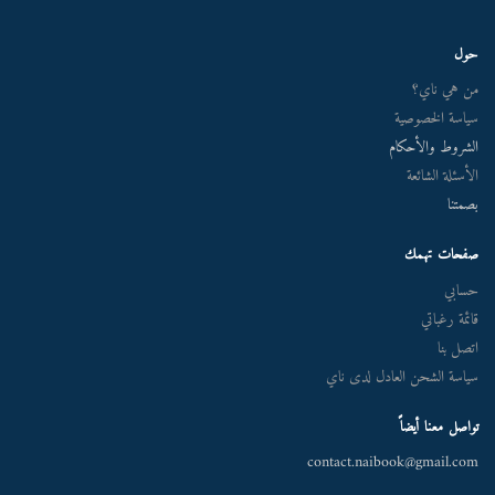
حول
من هي ناي؟
سياسة الخصوصية
الشروط والأحكام
الأسئلة الشائعة
بصمتنا
صفحات تهمك
حسابي
قائمة رغباتي
اتصل بنا
سياسة الشحن العادل لدى ناي
تواصل معنا أيضاً
contact.naibook@gmail.com