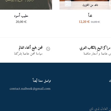
نافد من المخزون
غداً
حليب أسود
20,00
€
12,20
€
16,00
€
مراكز البيع بالكتاب العربي
شحن لجميع أنحاء العالم
خاصة و أسعار منافسة
سياسة شحن خاصة بشركتنا
ك
تواصل معنا أيضاً
contact.naibook@gmail.com
 العادل لدى ناي