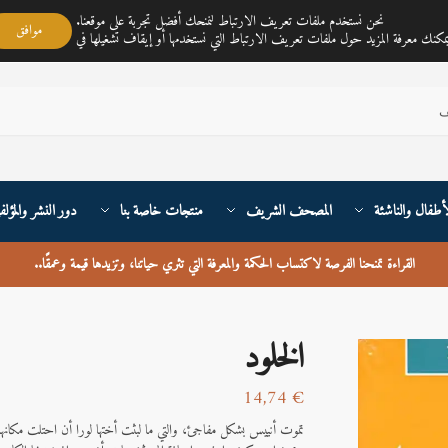
مكتبة ناي متجر لمبيع الكتب العربية تغطي خدمته جميع أنحاء القارة الأوربية والعالم
نحن نستخدم ملفات تعريف الارتباط لنمنحك أفضل تجربة على موقعنا.
موافق
أطفال والناشئة
المصحف الشريف
منتجات خاصة بنا
دور النشر والمؤلف
القراءة تمنحنا الفرصة لاكتساب الحكمة والمعرفة التي تثري حياتنا، وتزيدها قيمة وعمقًا
..
الخلود
14,74
€
تموت أنييس بشكل مفاجئ، والتي ما لبثت أختها لورا أن احتلت مكانها 