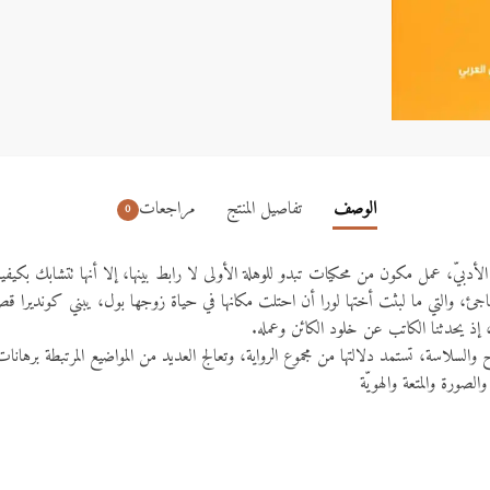
الوصف
تفاصيل المنتج
مراجعات
0
الأدبيّ، عمل مكون من محكيات تبدو للوهلة الأولى لا رابط بينها، إلا أنها تتشابك بكيفي
 والتي ما لبثت أختها لورا أن احتلت مكانها في حياة زوجها بول، يبني كونديرا قصصا
ذ يحدثنا الكاتب عن خلود الكائن وعمله.
ح والسلاسة، تستمد دلالتها من مجموع الرواية، وتعالج العديد من المواضيع المرتبطة برهان
لصورة والمتعة والهويّة