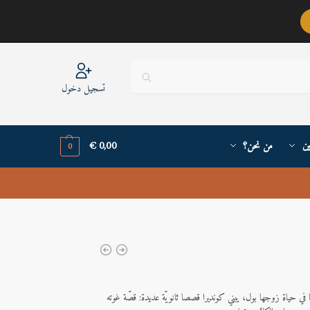
عربيٌّ أنا ..
تسجيل دخول
ين
من نحن؟
0,00
€
0
في حياة زوجها بول، يبني كونديرا قصصا ثانويّة عديدة: قصّة غوته