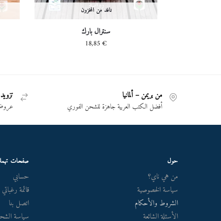
نافد من المخزون
سنترال بارك
18,85
€
من بريمن – ألمانيا
تزويد 
أفضل الكتب العربية جاهزة للشحن الفوري
عروض 
حول
صفحات تهم
من هي ناي؟
حسابي
سياسة الخصوصية
قائمة رغباتي
الشروط والأحكام
اتصل بنا
الأسئلة الشائعة
سياسة الشحن