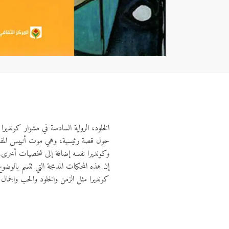
الخلود، الرواية السادسة في مشوار كونديرا 
حول قصة رئيسية، وهي موت أنييس المفاجئ،
وكونديرا نفسه إضافة إلى شخصيات أخرى، إ
إن هذه المحكيات المدمجة التي تتسم بالوضو
كونديرا مثل الزمن والخلود والحب والجمال وا