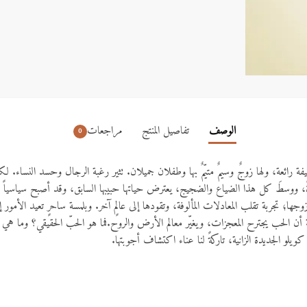
الوصف
تفاصيل المنتج
مراجعات
0
ظيفة رائعة، ولها زوجٌ وسيمٌ متيّمٌ بها وطفلان جميلان. تثير رغبة الرجال وحسد النساء. لك
ةً، ووسطَ كل هذا الضياع والضجيج، يعترض حياتها حبيبها السابق، وقد أصبح سياسياً م
 زوجها؛ تجربة تقلب المعادلات المألوفة، وتقودها إلى عالمٍ آخر. وبلمسة ساحرٍ تعيد الأ
ة أن الحب يجترح المعجزات، ويغيّر معالم الأرض والروح.فما هو الحبّ الحقيقي؟ وما هي ال
كويلو الجديدة الزانية، تاركةً لنا عناء اكتشاف أجوبتها.