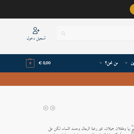
عربيٌّ أنا ..
تسجيل دخول
ين
من نحن؟
0,00
€
0
 متيّمٌ بها وطفلان جميلان. تثير رغبة الرجال وحسد النساء. لكن على