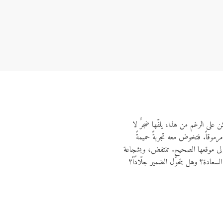
ن على الرغم من هذا، يلفّها ضجرٌ لا
رموقاً. فتخوض معه تجربةً حميمةً
مور إلى موقعها الصحيح. تنتفض، وبشجاعة
سعادة؟ وهل يتحوَّل الضمير جلّادًاً؟