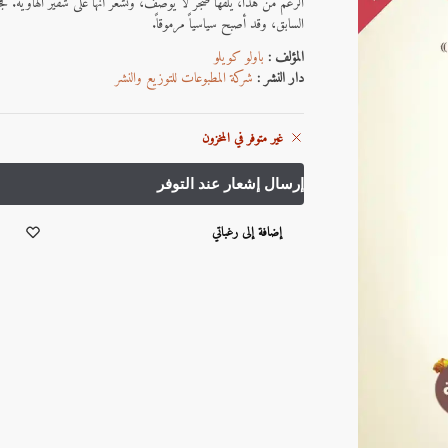
الرغم من هذا، يلفّها ضجرٌ لا يوصف، وتشعر أنها على شفير الهاويةّ.
السابق، وقد أصبح سياسياً مرموقاً.
المؤلف :
باولو كويلو
دار النشر :
شركة المطبوعات للتوزيع والنشر
غير متوفر في المخزون
إضافة إلى رغباتي