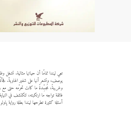
تعي ليندا تمامًا أن حياتها مثالية. تشغل و
يوصف، وتشعر أنها على شفير الهاويةّ. فجأ
وغريبةً، مُجسِّدةً ما كانت تحرّمه حتى مع
فائقة تواجه ما ارتكبته، لتكتشف في النهاي
أسئلة كثيرة تطرحها ليندا بطلة رواية پاولو 