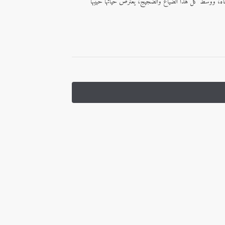
 فجأةً، ووسطَ كل هذا الضياع والضجيج، يعترض حياتها حبيبها