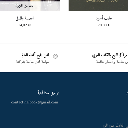
نافد من المخزون
حليب أسود
الصبية والليل
14,02
€
20,00
€
مراكز البيع بالكتاب العربي
شحن لجميع أنحاء العالم
خاصة و أسعار منافسة
سياسة شحن خاصة بشركتنا
ك
تواصل معنا أيضاً
contact.naibook@gmail.com
 العادل لدى ناي