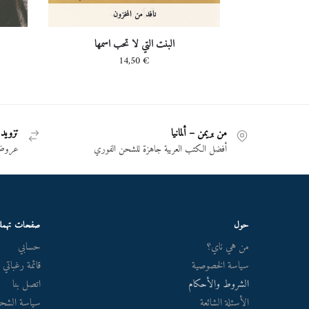
نافد من المخزون
البنت التي لا تحب اسمها
14,50
€
من بريمن – ألمانيا
تزويد 
أفضل الكتب العربية جاهزة للشحن الفوري
عروض 
حول
صفحات تهم
من هي ناي؟
حسابي
سياسة الخصوصية
قائمة رغباتي
الشروط والأحكام
اتصل بنا
الأسئلة الشائعة
سياسة الشحن