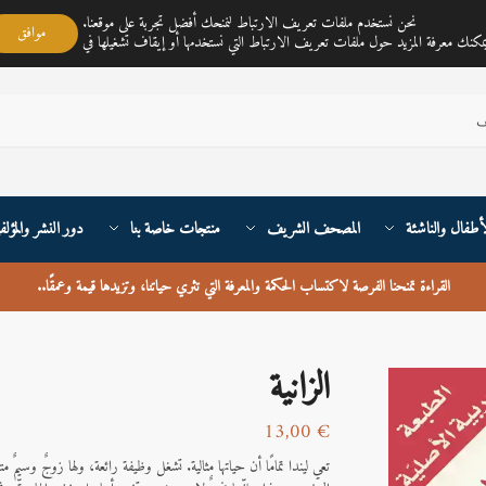
مكتبة ناي متجر لمبيع الكتب العربية تغطي خدمته جميع أنحاء القارة الأوربية والعالم
نحن نستخدم ملفات تعريف الارتباط لنمنحك أفضل تجربة على موقعنا.
موافق
أطفال والناشئة
المصحف الشريف
منتجات خاصة بنا
دور النشر والمؤلف
القراءة تمنحنا الفرصة لاكتساب الحكمة والمعرفة التي تثري حياتنا، وتزيدها قيمة وعمقًا
..
الزانية
13,00
€
تعي ليندا تمامًا أن حياتها مثالية. تشغل وظيفة رائعة، ولها زوجٌ وسيمٌ