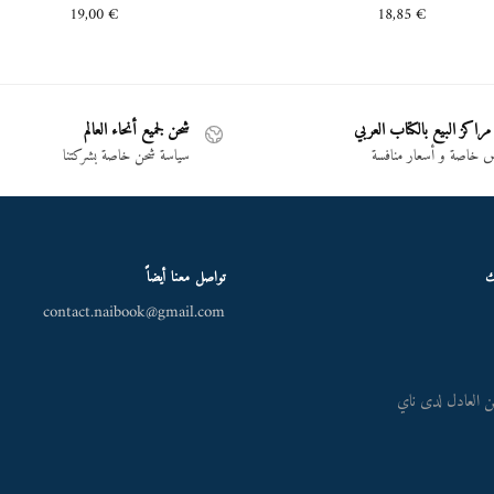
19,00
€
18,85
€
مراكز البيع بالكتاب العربي
شحن لجميع أنحاء العالم
خاصة و أسعار منافسة
سياسة شحن خاصة بشركتنا
ك
تواصل معنا أيضاً
contact.naibook@gmail.com
 العادل لدى ناي