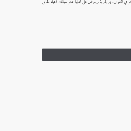
لشر في النفوس. يمرّ بقرية ويعرض على أهلها عشر سبائك ذهباً، مقابل