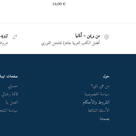
16,00
€
من بريمن – ألمانيا
تزويد 
أفضل الكتب العربية جاهزة للشحن الفوري
عروض 
حول
صفحات تهم
من هي ناي؟
حسابي
سياسة الخصوصية
قائمة رغباتي
الشروط والأحكام
اتصل بنا
الأسئلة الشائعة
سياسة الشحن
بصمتنا