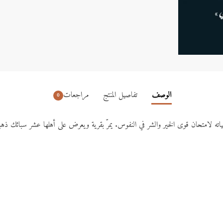
الوصف
تفاصيل المنتج
مراجعات
0
اته لامتحان قوى الخير والشر في النفوس. يمرّ بقرية ويعرض على أهلها عشر سبائك ذهباً،