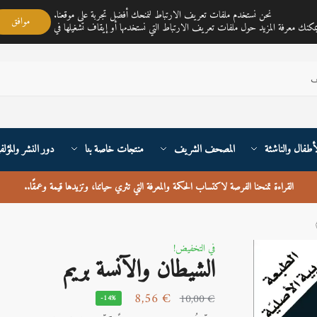
مكتبة ناي متجر لمبيع الكتب العربية تغطي خدمته جميع أنحاء القارة الأوربية والعالم
نحن نستخدم ملفات تعريف الارتباط لنمنحك أفضل تجربة على موقعنا.
موافق
أطفال والناشئة
المصحف الشريف
منتجات خاصة بنا
دور النشر والمؤلف
القراءة تمنحنا الفرصة لاكتساب الحكمة والمعرفة التي تثري حياتنا، وتزيدها قيمة وعمقًا
..
في التخفيض!
الشيطان والآنسة بريم
8,56
€
10,00
€
-14%