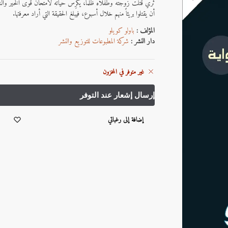
ثريّ قُتلت زوجته وطفلاه ظلماً، يكرِّس حياته لامتحان قوى الخير وا
أن يقتلوا بريئاً منهم خلال أسبوع، فيبلغ الحقيقة التي أراد معرفتها.
المؤلف :
باولو كويلو
دار النشر :
شركة المطبوعات للتوزيع والنشر
غير متوفر في المخزون
إضافة إلى رغباتي