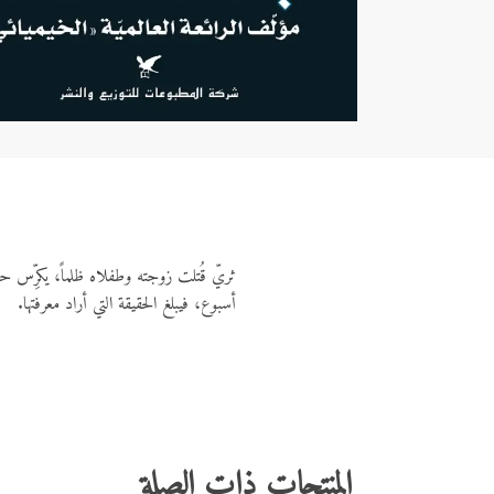
ثريّ قُتلت زوجته وطفلاه ظلماً، يكرِّس حي
أسبوع، فيبلغ الحقيقة التي أراد معرفتها.
المنتجات ذات الصلة