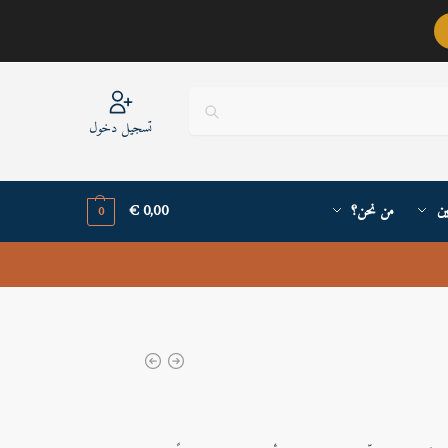
عربيٌّ أنا ..
تسجيل دخول
ين
من نحن؟
0,00
€
0