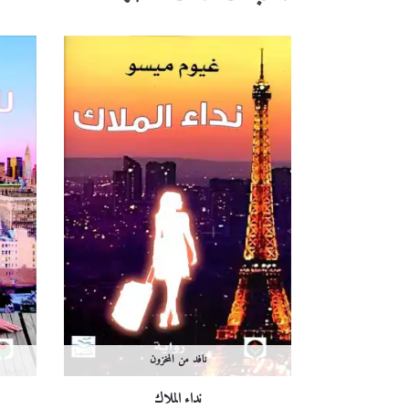
نافد من المخزون
نداء الملاك