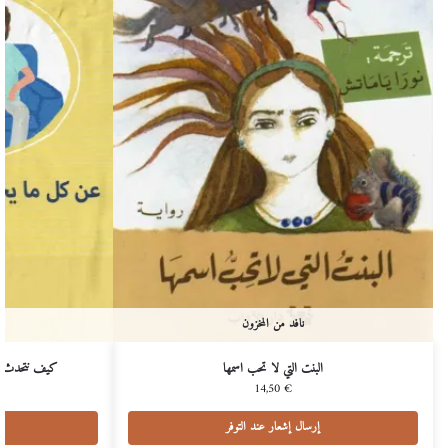
نافد من المخزون
البنت التي لا تحب اسمها
كيف نتحدث ع
14,50
€
إرسال إشعار عند التوفر