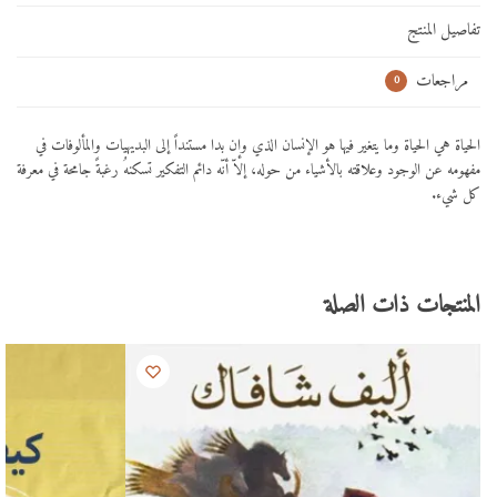
تفاصيل المنتج
مراجعات
0
الحياة هي الحياة وما يتغير فيها هو الإنسان الذي وإن بدا مستنداً إلى البديهيات والمألوفات في
مفهومه عن الوجود وعلاقته بالأشياء من حوله، إلاّ أنّه دائم التفكير تسكنهُ رغبةً جامحة في معرفة
كل شيء.
المنتجات ذات الصلة