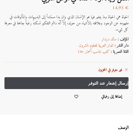
14,95
€
الحياة هي الحياة وما يتغير فيها هو الإنسان الذي وإن بدا مستنداً إلى البديهيات والمألوفات في
مفهومه عن الوجود وعلاقته بالأشياء من حوله، إلاّ أنّه دائم التفكير تسكنهُ رغبةً جامحة في معرفة
كل شيء.
المؤلف :
سائد دزدار
دار النشر :
الدار العربية للعلوم ناشرون
الفئة العمرية :
كتب تناسب أعمار +14
غير متوفر في المخزون
إضافة إلى رغباتي
الوصف