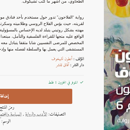
الطحاوي، من أشهر ما كتب تشيكوف.
رواية “الفلاحون” تدور حول مستخدم بأحد فنادق م
مهنته بشكل روتيني يتبلد لديه الإحساس بالمسؤولية
الواقع عليه متجها للقراءة الفلسفية والتأمل، مبتع
المخصص للمرضى النفسيين شابا مثقفا يتبادل معه ا
المستشفى التي يعمل بها والسلطة لفصله منها وإدخا
المؤلف :
أنطون تشيخوف
دار النشر :
آفاق للنشر
المتوفر في المخزون 1 فقط
إضافة 
رمز المنت
التصنيفات:
الأدب والرواية
,
السياسة والمجتم
الوسم:
أ
A