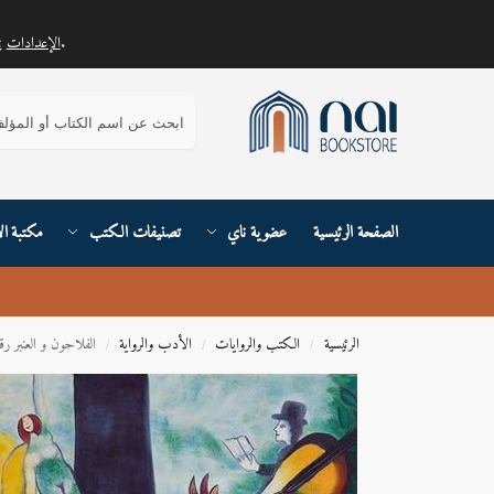
.
الإعدادات
يمكنك معرفة المزيد حول ملفات تعريف الارتباط التي نستخدمها أو إيقاف تشغيلها في
بحث
الصفحة الرئيسية
عضوية ناي
تصنيفات الكتب
مكتبة ال
الرئيسية
الكتب والروايات
الأدب والرواية
الفلاحون و العنبر رقم
/
/
/