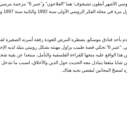
روايتان في كتاب واحد للكاتب الروسي الأشهر 
تشيكوف،
دم بأحد فنادق موسكو، يضطره المرض للعودة رفقة أسرته الصغيرة لق
وظلاميته وسكرته التي لا تكاد تنتهي. “عنبر 6” تحكي قصة طبيب يزاول مهنته بشكل روتيني 
ذا الواقع عليه متجها للقراءة الفلسفية والتأمل، مبتعدا عن بقية شخ
ابا مثقفا يتبادل معه الحديث حول الدين والأخلاق، لسبب ما تتدخل إ
ه لمصحّ المجانين ليقضي نحبه هناك.