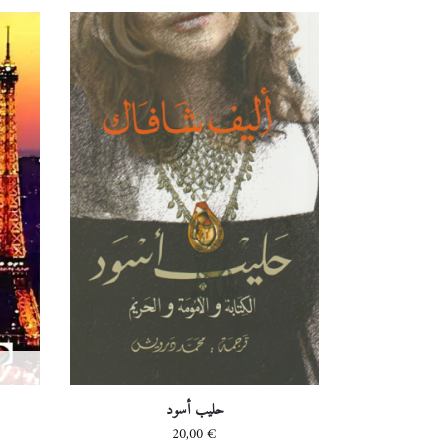
حليب أسود
20,00
€