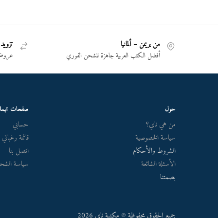
من بريمن – ألمانيا
تزويد 
أفضل الكتب العربية جاهزة للشحن الفوري
عروض 
حول
صفحات تهم
من هي ناي؟
حسابي
سياسة الخصوصية
قائمة رغباتي
الشروط والأحكام
اتصل بنا
الأسئلة الشائعة
سياسة الشحن
بصمتنا
جميع الحقوق محفوظة © مكتبة ناي 2026