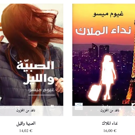
نافد من المخزون
نافد من المخزون
نداء الملاك
الصبية والليل
14,02
€
16,00
€