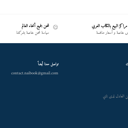
مراكز البيع بالكتاب العربي
شحن لجميع أنحاء العالم
خاصة و أسعار منافسة
سياسة شحن خاصة بشركتنا
ك
تواصل معنا أيضاً
contact.naibook@gmail.com
 العادل لدى ناي