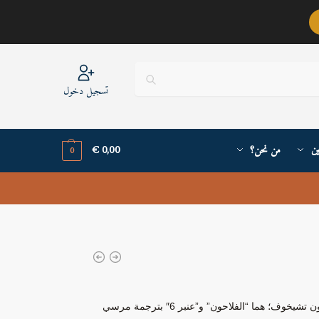
عربيٌّ أنا ..
تسجيل دخول
ين
من نحن؟
0,00
€
0
روايتان في كتاب واحد للكاتب الروسي الأشهر أنطون تشيخوف؛ هما “الفلاحون” و”عنبر 6″ بترجمة مرسي