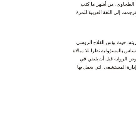
أنطون تشيخوف؛ هما “الفلاحون” و”عنبر 6″ بترجمة مرسي الطحاوي، من أشهر ما كتب
 ظهرت هذه الروايات لأول مرة في مجلة الفكر الروسي الأولى سنة 1892 والثانية سنة 1897 وترجمت إلى اللغة العربية للمرة
ريته، حيث بؤس الفلاح الروسي
يتبلد لديه الإحساس بالمسؤولية نظرا للا مبالاة
وص الرواية قبل أن يلتقي في
دارة المستشفى التي يعمل بها