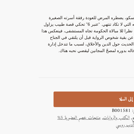
وسكو، يضطره المرض للعودة رفقة أسرته الصغيرة
لقريته، حيث بؤس الفلاح الروسي وظلاميته وسكرته التي لا تكاد تنتهي. “عنبر 6” تحكي قصة طبيب يزاول
 نظرا للا مبالاة الحكومة تجاه المستشفى، فينعكس هذا
دا عن بقية شخوص الرواية قبل أن يلتقي في الجناح
لحديث حول الدين والأخلاق، لسبب ما تتدخل إدارة
له بدوره لمصحّ المجانين ليقضي نحبه هناك.
إلى السلة
ج:
B001581
ع
,
الكتب والروايات
,
منتجات خصم العضوية 5%
دب روسي