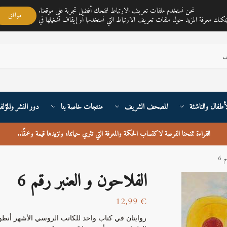
مكتبة ناي متجر لمبيع الكتب العربية تغطي خدمته جميع أنحاء القارة الأوربية والعالم
نحن نستخدم ملفات تعريف الارتباط لنمنحك أفضل تجربة على موقعنا.
موافق
أطفال والناشئة
المصحف الشريف
منتجات خاصة بنا
دور النشر والمؤلف
القراءة تمنحنا الفرصة لاكتساب الحكمة والمعرفة التي تثري حياتنا، وتزيدها قيمة وعمقًا
..
 6
الفلاحون و العنبر رقم 6
12,99
€