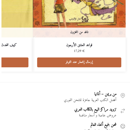
نافد من المخزون
قواعد العشق الأربعون
كيف نتحدث ع
17,29
€
إرسال إشعار عند التوفر
من بريمن – ألمانيا
أفضل الكتب العربية جاهزة للشحن الفوري
تزويد مراكز البيع بالكتاب العربي
عروض خاصة و أسعار منافسة
شحن لجميع أنحاء العالم