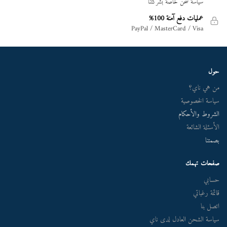
سياسة شحن خاصة بشركتنا
عمليات دفع آمنة 100%
PayPal / MasterCard / Visa
حول
من هي ناي؟
سياسة الخصوصية
الشروط والأحكام
الأسئلة الشائعة
بصمتنا
صفحات تهمك
حسابي
قائمة رغباتي
اتصل بنا
سياسة الشحن العادل لدى ناي