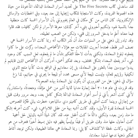
لقد ساعدني كتاب The Five Secrets على تحديد أسرار السعادة الدائمة، المأخوذة من حياة
هذه المجموعة الفريدة، وكانت الاستجابة للكتاب إيجابية إلى حد بعيد، وفي الخطابات والرسائل
الإلكترونية، كان الناس من كل مكان في العالم يخبرونني بأن الأسرار الخمسة كانت منطقية
جدًّا بالنسبة لهم، ولكنهم أخبروني بشيء آخر كذلك: معرفة الأسرار لم تكن كافية.؛ فقد قالوا
فيما معناه: أعلم ما يدخل السرور إلى قلبي، ولكن من الصعب تطبيقه.
وقد تبادر إلى ذهني على مر السنوات منذ أن نُشر الكتاب أنه ربما كانت الأسرار الخمسة هي
نصف السر فقط. فعندما أجريت المقابلات مع هؤلاء الأشخاص السعداء، ركزت على ما كانوا
يفعلونه لبلوغ السعادة، ولكنني بدأت لاحقًا التفكير بشأن ما لم يفعلوه. لعل السبب كان وجود
شيء آخر يفعله السعداء بشكل مختلف. وبعد تفكير أعمق، أدركت أن الأشخاص الذين قابلتهم لم
يبدوا مهووسين جدًّا بالعثور على السعادة، بل إن سعادتهم في الواقع بدت كأنها منتج ثانوي
لكيفية رؤيتهم للعالم، وليست نتيجة لأي مسعى محدد أو نتيجة ما يجري في حياتهم. لذا بزغ
سؤال في ذهني: هل من الضروري أن يكون نيل السعادة بهذه الصعوبة؟
وقد قررت في عام ٢٠١٥ أخذ إجازة مدتها ثمانية أشهر من عملي مؤلفًا، ومتحدثًا، واستشاريًّا؛
لأنني كنت أشعر بأنني لم أسبر أغوار السعادة الدائمة بشكل كامل بعد، وبعد مرور وقت قليل
من إجازتي وبينما كنت أمشي في طريق كامينو دي سانتياجو، خطرت ببالي فكرة اللصوص
الخمسة للسعادة للمرة الأولى، ولقد كانت أشبه بهبة من عقلي اللاواعي، شيء كنت أعرفه بشكل
ما منذ زمن بعيد، ولكنني دائمًا ما كنت أغفل عنه. لقد كان شيئًا أشبه بالدليل لحل أحجية
كنت أحاول حلها منذ وقت طويل أو فيلمًا بوليسيًّا يظهر فيه دليل بسيط أخيرًا فتعرف من هو
الجاني. وكانت لحظة الاكتشاف كما يلي: ربما السعادة هي حالتنا الطبيعية، ولكن توجد أنماط
تفكير ذهنية ندعها تسلبنا سعادتنا.