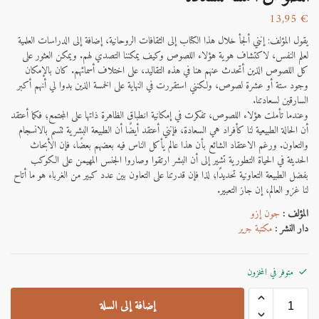
13,95
€
يقول المؤلف: إنني ألجأ خلال هذا الكتاب إلى الثقافات الروحانية، إضافة إلى الدراسات العلمية
لعلم النفس، لاكتشاف هوية هؤلاء اللصوص وكيف يمكننا التصدي لهم. ويمكن العثور على
كل اللصوص الذين أتحدث عنهم هنا في هذه التقاليد، على اختلاف أسمائهم. كان بالإمكان
وجود ستة أو عشرة لصوص، ولكنني استقررت في النهاية على الخمسة الذين بدوا لي أنهم أكبر
السارقين لسعادتنا.
وعندما تأملت هؤلاء اللصوص، تفكرت في إمكانية انطباق الظاهرة ذاتها على المجتمع؛ فكما أعتقد
أن الحالة الطبيعية لنا كأفراد هي السعادة، فإنني أعتقد أيضًا أن الطبيعة البشرية تتسم بالانسجام
والتعاون. ورغم الاعتقاد الشائع بأن هذا عالم يأكل الناس فيه بعضهم بعضًا، فإن الأبحاث
الحديثة في الحياة التطورية تشير إلى أن البشر ارتقوا وصاروا الجنس المهيمن على الكوكب
بفضل الطبيعة التعاونية تحديدًا؛ لذا فإن قدرتنا على التعاون بين عدد كبير من الغرباء هو ما أتاح
لنا غزو العالم، إن جاز التعبير.
المؤلف :
جون إزو
دار النشر :
مكتبة جرير
متوفر في المخزون
إضافة إلى السلة