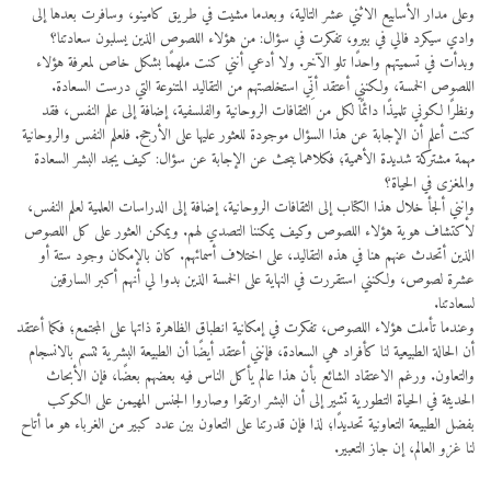
وعلى مدار الأسابيع الاثني عشر التالية، وبعدما مشيت في طريق كامينو، وسافرت بعدها إلى
وادي سيكرد فالي في بيرو، تفكرت في سؤال: من هؤلاء اللصوص الذين يسلبون سعادتنا؟
وبدأت في تسميتهم واحدًا تلو الآخر. ولا أدعي أنني كنت ملهمًا بشكل خاص لمعرفة هؤلاء
اللصوص الخمسة، ولكنني أعتقد أنِّي استخلصتهم من التقاليد المتنوعة التي درست السعادة.
ونظرًا لكوني تلميذًا دائمًا لكل من الثقافات الروحانية والفلسفية، إضافة إلى علم النفس، فقد
كنت أعلم أن الإجابة عن هذا السؤال موجودة للعثور عليها على الأرجح. فلعلم النفس والروحانية
مهمة مشتركة شديدة الأهمية؛ فكلاهما يبحث عن الإجابة عن سؤال: كيف يجد البشر السعادة
والمغزى في الحياة؟
وإنني ألجأ خلال هذا الكتاب إلى الثقافات الروحانية، إضافة إلى الدراسات العلمية لعلم النفس،
لاكتشاف هوية هؤلاء اللصوص وكيف يمكننا التصدي لهم. ويمكن العثور على كل اللصوص
الذين أتحدث عنهم هنا في هذه التقاليد، على اختلاف أسمائهم. كان بالإمكان وجود ستة أو
عشرة لصوص، ولكنني استقررت في النهاية على الخمسة الذين بدوا لي أنهم أكبر السارقين
لسعادتنا.
وعندما تأملت هؤلاء اللصوص، تفكرت في إمكانية انطباق الظاهرة ذاتها على المجتمع؛ فكما أعتقد
أن الحالة الطبيعية لنا كأفراد هي السعادة، فإنني أعتقد أيضًا أن الطبيعة البشرية تتسم بالانسجام
والتعاون. ورغم الاعتقاد الشائع بأن هذا عالم يأكل الناس فيه بعضهم بعضًا، فإن الأبحاث
الحديثة في الحياة التطورية تشير إلى أن البشر ارتقوا وصاروا الجنس المهيمن على الكوكب
بفضل الطبيعة التعاونية تحديدًا؛ لذا فإن قدرتنا على التعاون بين عدد كبير من الغرباء هو ما أتاح
لنا غزو العالم، إن جاز التعبير.