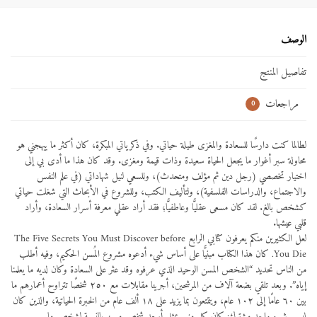
الوصف
تفاصيل المنتج
مراجعات
0
لطالما كنت دارسًا للسعادة والمغزى طيلة حياتي. وفي ذكرياتي المبكرة، كان أكثر ما يبهجني هو
محاولة سبر أغوار ما يجعل الحياة سعيدة وذات قيمة ومغزى. وقد كان هذا ما أدى بي إلى
اختيار تخصصي (رجل دين ثم مؤلف ومتحدث)، وللسعي لنيل شهاداتي (في علم النفس
والاجتماع، والدراسات الفلسفية)، ولتأليف الكتب، وللشروع في الأبحاث التي شغلت حياتي
كشخص بالغ. لقد كان مسعى عقليًّا وعاطفيًّا؛ فقد أراد عقلي معرفة أسرار السعادة، وأراد
قلبي عيشها.
لعل الكثيرين منكم يعرفون كتابي الرابع The Five Secrets You Must Discover before
You Die. كان هذا الكتاب مبنيًّا على أساس شيء أدعوه مشروع المُسن الحكيم، وفيه أطلب
من الناس تحديد “الشخص المسن الوحيد الذي عرفوه وقد عثر على السعادة وكان لديه ما يعلمنا
إياه”. وبعد تلقي بضعة آلاف من المرشحين، أجرينا مقابلات مع ٢٥٠ شخصًا تتراوح أعمارهم ما
بين ٦٠ عامًا إلى ١٠٢ عام، ويتمتعون بما يزيد على ١٨ ألف عام من الخبرة الحياتية، والذين كان
لديهم شيء واحد مشترك: كان كل منهم يمثل أسعد شخص مسن بالنسبة لشخص ما.