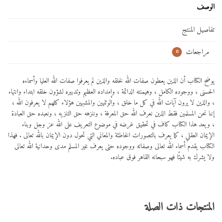
الوصف
تفاصيل المنتج
مراجعات
0
يوضح الكتاب أن الذين يعطون صفات الله لخلقه والذين لم يعرفوا صفات الله العليا وأسماءه
الحسنى ، ووجوده الكامل ، وهيمنته الدائمة ، وإمداده العظيم وتدبيره لشؤون خلقه ابتداء وانتهاء
، والذين لا يرون آيات الله في كل ما خلق ، والوثنيين والمشبهين هؤلاء كلهم لا يعرفون الله ،
إننا
نحن المسلمين فقط الذين نعرف الله حق المعرفة ، وننزهه حق التنزيه ، ونعبده حق العبادة
، ويعد هذا الكتاب كاف في تحقيق غرضه في موضوع التعريف على الله عز وجل وبناء
الإيمان العقلي ، كما يعرف بالتصورات الخاطئة والمعاني التي تحول دون الإيمان بالله تعالى . فهذا
الكتاب يقدم أسماء الله تعالى وصفاته ووجوده حتى يعرف غير المسلم مدى وحدانية الله تعالى
ولا يشرك به شيئًا فهو سبحانه القاهر فوق عباده.
المنتجات ذات الصلة