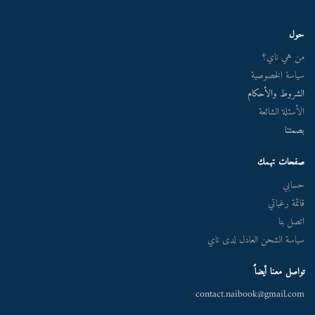
حول
من هي ناي؟
سياسة الخصوصية
الشروط والأحكام
الأسئلة الشائعة
بصمتنا
صفحات تهمك
حسابي
قائمة رغباتي
اتصل بنا
سياسة الشحن العادل لدى ناي
تواصل معنا أيضاً
contact.naibook@gmail.com