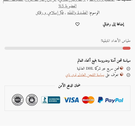
العضوية 5%
الوسوم:
العقيدة والفقه
,
فكر إسلامي و رقائق
A
إضافة إلى رغباتي
l
t
e
مقياس الأعداد المتبقية!
r
n
a
سياسة شحن آمنة ومدروسة لجميع أنحاء العالم
t
شحن سريع عبر شركة DHL العالمية
i
تعرّف على
سياسة الشحن العادل لدى ناي
v
e
ضمان الدفع الآمن
: