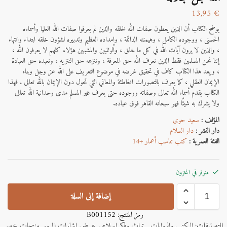
13,95
€
يوضح الكتاب أن الذين يعطون صفات الله لخلقه والذين لم يعرفوا صفات الله العليا وأسماءه
الحسنى ، ووجوده الكامل ، وهيمنته الدائمة ، وإمداده العظيم وتدبيره لشؤون خلقه ابتداء وانتهاء
، والذين لا يرون آيات الله في كل ما خلق ، والوثنيين والمشبهين هؤلاء كلهم لا يعرفون الله ،
إننا
نحن المسلمين فقط الذين نعرف الله حق المعرفة ، وننزهه حق التنزيه ، ونعبده حق العبادة
، ويعد هذا الكتاب كاف في تحقيق غرضه في موضوع التعريف على الله عز وجل وبناء
الإيمان العقلي ، كما يعرف بالتصورات الخاطئة والمعاني التي تحول دون الإيمان بالله تعالى . فهذا
الكتاب يقدم أسماء الله تعالى وصفاته ووجوده حتى يعرف غير المسلم مدى وحدانية الله تعالى
ولا يشرك به شيئًا فهو سبحانه القاهر فوق عباده.
المؤلف :
سعيد حوى
دار النشر :
دار السلام
الفئة العمرية :
كتب تناسب أعمار +14
متوفر في المخزون
إضافة إلى السلة
رمز المنتج:
B001152
التصنيفات:
الكتب والروايات
,
تراث وفكر إسلامي
,
عرض إشارات المرور
,
منتجات خصم