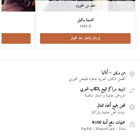
نافد من المخزون
الصبية والليل
14,02
€
إرسال إشعار عند التوفر
من بريمن – ألمانيا
أفضل الكتب العربية جاهزة للشحن الفوري
تزويد مراكز البيع بالكتاب العربي
عروض خاصة و أسعار منافسة
شحن لجميع أنحاء العالم
سياسة شحن خاصة بشركتنا
عمليات دفع آمنة 100%
PayPal / MasterCard / Visa