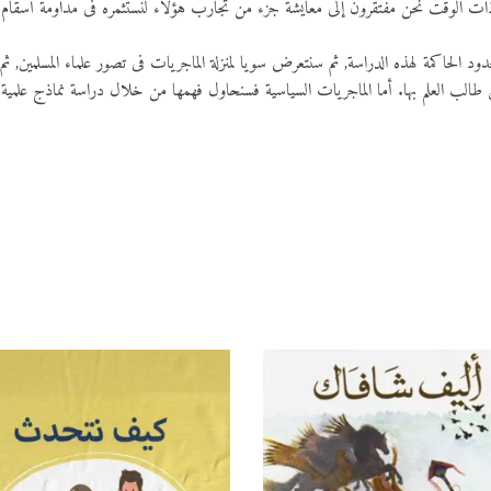
ذات الوقت نحن مفتقرون إلى معايشة جزء من تجارب هؤلاء لنستثمره فى مداومة أسقام الد
الحاكمة لهذه الدراسة, ثم سنتعرض سويا لمنزلة الماجريات فى تصور علماء المسلمين, ثم
ق طالب العلم بها. أما الماجريات السياسية فسنحاول فهمها من خلال دراسة نماذج علمي