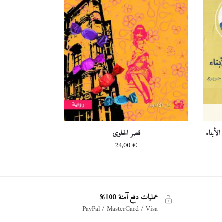
أبناء
قصر الحلوى
24,00
€
عمليات دفع آمنة 100%
PayPal / MasterCard / Visa