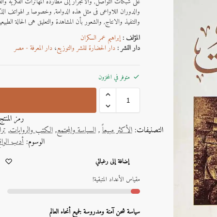
على شبكات التواصل, والانجرار إلى مطاردة المهاترات الفكرية والقضا
والدوران اللاواعى فى مثل هذه الدوامة, وخصوصا بر الهواتف الذك
والتنفيذ والانتاج, والشعور بأن المشاهدة والتعليق هى الحالة الطبيعي
المؤلف :
إبراهيم عمر السكران
دار النشر :
دار الحضارة للنشر والتوزيع
،
دار المعرفة - مصر
متوفر في المخزون
رمز المنت
التصنيفات:
الأكثر مبيعاً
,
السياسة والمجتمع
,
الكتب والروايات
,
تر
الوسوم:
أدب الواقع
A
إضافة إلى رغباتي
l
t
مقياس الأعداد المتبقية!
e
r
n
سياسة شحن آمنة ومدروسة لجميع أنحاء العالم