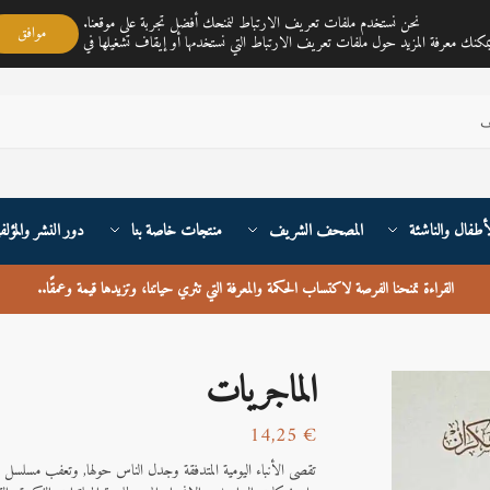
مكتبة ناي متجر لمبيع الكتب العربية تغطي خدمته جميع أنحاء القارة الأوربية والعالم
نحن نستخدم ملفات تعريف الارتباط لنمنحك أفضل تجربة على موقعنا.
موافق
أطفال والناشئة
المصحف الشريف
منتجات خاصة بنا
دور النشر والمؤلف
القراءة تمنحنا الفرصة لاكتساب الحكمة والمعرفة التي تثري حياتنا، وتزيدها قيمة وعمقًا
..
الماجريات
14,25
€
تقصى الأنباء اليومية المتدفقة وجدل الناس حولها, وتعفب مسلسل ا