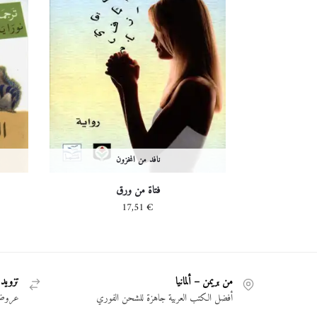
نافد من المخزون
فتاة من ورق
17,51
€
من بريمن – ألمانيا
تزويد 
أفضل الكتب العربية جاهزة للشحن الفوري
عروض 