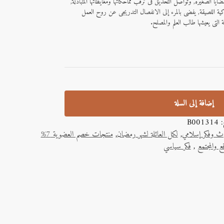
يا الصغيرة, وتواصل التحديق فى ترقب مماحكاتها ومغايظاتها المتبادلة,
ية اللصيقة, يفضى بالمرء إلى الانفصال التدريجى عن روح العمل
ة التى يعيشها طالب العلم والمصلح.
إضافة إلى السلة
ج:
B001314
اث وفكر إسلامي
,
لكل العائلة لشهر رمضان
,
منتجات خصم العضوية 7%
 والمجتمع
,
فكر سياسي