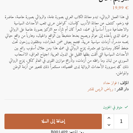
19,99
€
في هذا العمل الروائي، تبدو معاناة الكاتب العربي بصورة عامة، والروائي بصورة خاصة، حاضرة
فيه بزخم. كشف عن معاناة الأديب كإنسان، كمواطن عربي تلعب الأحداث السياسية
والاجتماعية دوراً أساسياً في عمله، شعراً كان أم نثراً، مع التركيز بصورة خاصة على الروائي
وعمله الذي يأخذه إلى عوالم ويصبح بعدها متخبطاً بين الواقع والخيال، وهارباً من واقع حياتي
يحسه مدمراً؛ أزمات سياسية عربية. مجتمع يعيش ضمن شعارات، ومثقفون يرزحون تحت
ضغط أفكار ومبادئ غير مثمرة. يمزج الروائي في عمله هذا ومن خلال أسلوب رائع بين
الأحداث السياسية التي ألقت بظلها الثقيل على الدول العربية: اجتياح العراق، الانسحاب
السوري من لبنان وما رافقه من أزمات، وتأرجح موازين القوى في العالم ككل. يمزج الروائي
ذلك كله بسيرورة الأحداث الروائية لدى شخصياته، مستثمراً ذلك للتعبير عن أزمة الوطن
والمواطن.
المؤلف :
فواز حداد
دار النشر :
رياض الريس للنشر
متوفر في المخزون
إضافة إلى السلة
رمز المنتج:
B001409