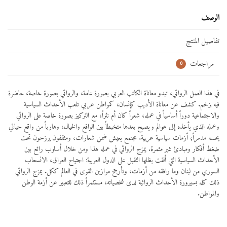
الوصف
تفاصيل المنتج
مراجعات
0
في هذا العمل الروائي، تبدو معاناة الكاتب العربي بصورة عامة، والروائي بصورة خاصة، حاضرة
فيه بزخم. كشف عن معاناة الأديب كإنسان، كمواطن عربي تلعب الأحداث السياسية
والاجتماعية دوراً أساسياً في عمله، شعراً كان أم نثراً، مع التركيز بصورة خاصة على الروائي
وعمله الذي يأخذه إلى عوالم ويصبح بعدها متخبطاً بين الواقع والخيال، وهارباً من واقع حياتي
يحسه مدمراً؛ أزمات سياسية عربية. مجتمع يعيش ضمن شعارات، ومثقفون يرزحون تحت
ضغط أفكار ومبادئ غير مثمرة. يمزج الروائي في عمله هذا ومن خلال أسلوب رائع بين
الأحداث السياسية التي ألقت بظلها الثقيل على الدول العربية: اجتياح العراق، الانسحاب
السوري من لبنان وما رافقه من أزمات، وتأرجح موازين القوى في العالم ككل. يمزج الروائي
ذلك كله بسيرورة الأحداث الروائية لدى شخصياته، مستثمراً ذلك للتعبير عن أزمة الوطن
والمواطن.