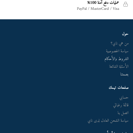
عمليات دفع آمنة 100%
PayPal / MasterCard / Visa
حول
من هي ناي؟
سياسة الخصوصية
الشروط والأحكام
الأسئلة الشائعة
بصمتنا
صفحات تهمك
حسابي
قائمة رغباتي
اتصل بنا
سياسة الشحن العادل لدى ناي