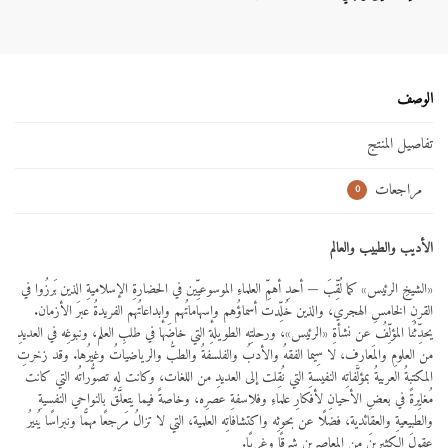
الوصف
تفاصيل المنتج
مراجعات
0
الأديب والطبيب والعالم
«الشيخِ الرئيس» كما لُقِّبَ — أحدِ أهمِّ العلماءِ الموسوعيِّين في الحضارةِ الإسلاميةِ الذين بَرزُوا في
القرنِ الخامسِ الهجري، والذين خُلِّدت أسماؤُهم وإسهاماتُهم وإبداعاتُهم الفريدةُ عبرَ الأزمان.
يحدِّثُنا المؤلِّفُ عن نشأةِ «الرئيس»، ورحلتِه الطويلةِ التي خاضَها في طلبِ العلم، ونبوغِه في العديدِ
من العلومِ والمَعارف، لا سِيما الفقهُ والأدبُ والفلسفةُ والطبُّ والرياضياتُ وغيرُها.
وقد زخرتِ
المكتبةُ العربيةُ بمؤلَّفاتِه النفيسةِ التي نُقِلت إلى العديدِ من اللغات، وكانت له تصوُّراتُه التي كانت
مُغايِرةً في بعضِ الأحيانِ لأفكارِ علماءِ وفلاسفةِ عصرِه، وخاصةً فيما يتعلَّقُ بالنواحي النفسيةِ
والطبيعيةِ والعقائدية، فضلًا عن بحوثِه واكتشافاتِه العلمية، التي لا تزالُ مَرجعًا مهمًّا ونبراسًا يُنيرُ
عقولَ الكثيرينَ من المعاصِرين شرقًا وغربًا.‎