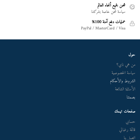
شحن لجميع أنحاء العالم
سياسة شحن خاصة بشركتنا
عمليات دفع آمنة 100%
PayPal / MasterCard / Visa
حول
من هي ناي؟
سياسة الخصوصية
الشروط والأحكام
الأسئلة الشائعة
بصمتنا
صفحات تهمك
حسابي
قائمة رغباتي
اتصل بنا