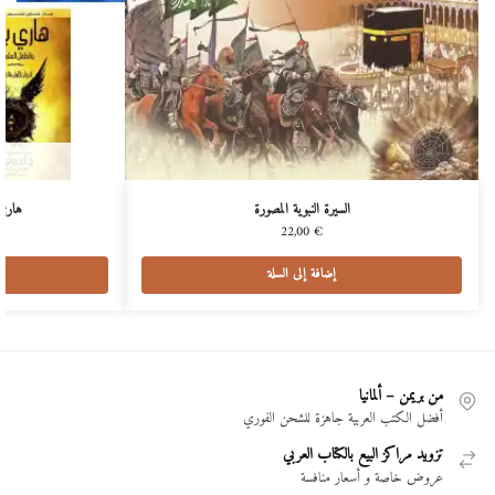
السيرة النبوية المصورة
هاري 
22,00
€
إضافة إلى السلة
من بريمن – ألمانيا
أفضل الكتب العربية جاهزة للشحن الفوري
تزويد مراكز البيع بالكتاب العربي
عروض خاصة و أسعار منافسة