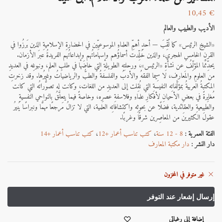
10,45
€
الأديب والطبيب والعالم
«الشيخِ الرئيس» كما لُقِّبَ — أحدِ أهمِّ العلماءِ الموسوعيِّين في الحضارةِ الإسلاميةِ الذين بَرزُوا في
القرنِ الخامسِ الهجري، والذين خُلِّدت أسماؤُهم وإسهاماتُهم وإبداعاتُهم الفريدةُ عبرَ الأزمان.
يحدِّثُنا المؤلِّفُ عن نشأةِ «الرئيس»، ورحلتِه الطويلةِ التي خاضَها في طلبِ العلم، ونبوغِه في العديدِ
من العلومِ والمَعارف، لا سِيما الفقهُ والأدبُ والفلسفةُ والطبُّ والرياضياتُ وغيرُها.
وقد زخرتِ
المكتبةُ العربيةُ بمؤلَّفاتِه النفيسةِ التي نُقِلت إلى العديدِ من اللغات، وكانت له تصوُّراتُه التي كانت
مُغايِرةً في بعضِ الأحيانِ لأفكارِ علماءِ وفلاسفةِ عصرِه، وخاصةً فيما يتعلَّقُ بالنواحي النفسيةِ
والطبيعيةِ والعقائدية، فضلًا عن بحوثِه واكتشافاتِه العلمية، التي لا تزالُ مَرجعًا مهمًّا ونبراسًا يُنيرُ
عقولَ الكثيرينَ من المعاصِرين شرقًا وغربًا.‎
الفئة العمرية :
8 - 12 سنة
،
كتب تناسب أعمار +12
،
كتب تناسب أعمار +14
دار النشر :
دار مكتبة المعارف
غير متوفر في المخزون
إضافة إلى رغباتي