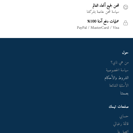
شحن لجميع أنحاء العالم
سياسة شحن خاصة بشركتنا
عمليات دفع آمنة 100%
PayPal / MasterCard / Visa
حول
من هي ناي؟
سياسة الخصوصية
الشروط والأحكام
الأسئلة الشائعة
بصمتنا
صفحات تهمك
حسابي
قائمة رغباتي
اتصل بنا