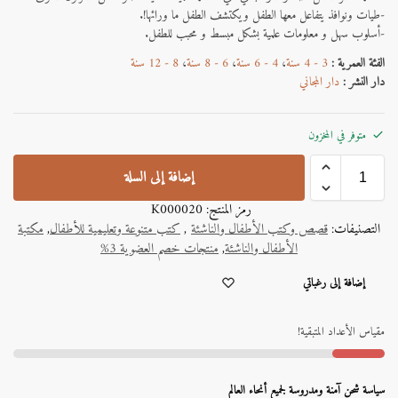
-طيات ونوافذ يتفاعل معها الطفل ويكتشف الطفل ما ورائها!.
-أسلوب سهل و معلومات علمية بشكل مبسط و محبب للطفل.
الفئة العمرية :
3 - 4 سنة
،
4 - 6 سنة
،
6 - 8 سنة
،
8 - 12 سنة
دار النشر :
دار المجاني
متوفر في المخزون
إضافة إلى السلة
رمز المنتج:
K000020
التصنيفات:
قصص وكتب الأطفال والناشئة
,
كتب متنوعة وتعليمية للأطفال
,
مكتبة
الأطفال والناشئة
,
منتجات خصم العضوية 3%
A
إضافة إلى رغباتي
l
t
e
مقياس الأعداد المتبقية!
r
n
a
سياسة شحن آمنة ومدروسة لجميع أنحاء العالم