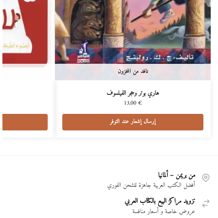
نافد من المخزون
هاري بوتر وحجر الفيلسوف
م
13,00
€
إرسال إشعار عند التوفر
من بريمن – ألمانيا
أفضل الكتب العربية جاهزة للشحن الفوري
تزويد مراكز البيع بالكتاب العربي
عروض خاصة و أسعار منافسة