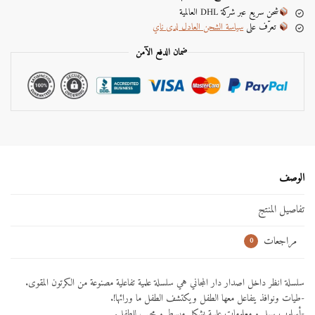
t
شحن سريع عبر شركة DHL العالمية
i
تعرّف على
سياسة الشحن العادل لدى ناي
v
e
ضمان الدفع الآمن
:
الوصف
تفاصيل المنتج
مراجعات
0
سلسلة انظر داخل اصدار دار المجاني هي سلسلة علمية تفاعلية مصنوعة من الكرتون المقوى.
-طيات ونوافذ يتفاعل معها الطفل ويكتشف الطفل ما ورائها!.
-أسلوب سهل و معلومات علمية بشكل مبسط و محبب للطفل.