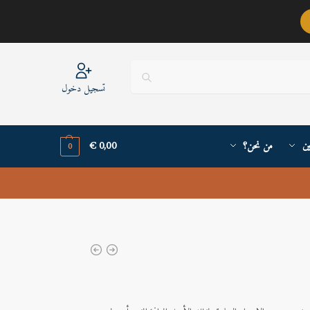
عربيٌّ أنا ..
تسجيل دخول
ين
من نحن؟
0,00
€
0