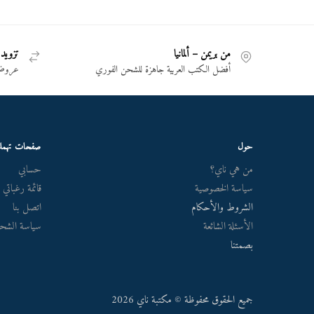
من بريمن – ألمانيا
تزويد 
أفضل الكتب العربية جاهزة للشحن الفوري
عروض 
حول
صفحات تهم
من هي ناي؟
حسابي
سياسة الخصوصية
قائمة رغباتي
الشروط والأحكام
اتصل بنا
الأسئلة الشائعة
سياسة الشحن
بصمتنا
جميع الحقوق محفوظة © مكتبة ناي 2026