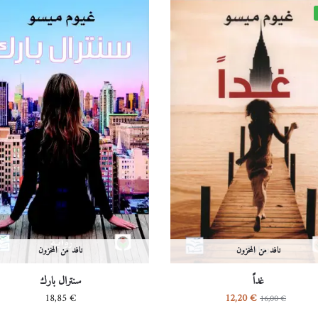
نافد من المخزون
نافد من المخزون
غداً
سنترال بارك
18,85
€
12,20
€
16,00
€