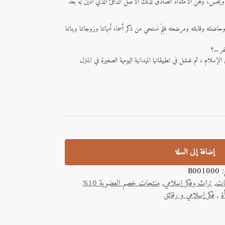
 ويحس، وهن الامتداد الصادق لذلك الأصل الدافئ الذي أدين له بعد
حاضنته وقابلته ومرضعته فلِمَ نستحي من ذكر أسماء أمهاتنا وزوجاتنا وبناتنا
ر ..؟
سلام ، ثم نفشل في تطبيقاتها الميدانية اليومية الصغيرة في المنزل
إضافة إلى السلة
ج:
B001000
يات
,
تراث وفكر إسلامي
,
منتجات خصم العضوية 10%
ة
,
فكر إسلامي و رقائق