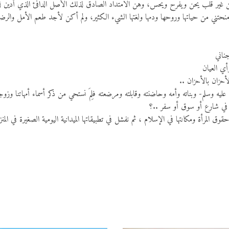
ن غير قلب يحنّ ويفرح ويحس، وهن الامتداد الصادق لذلك الأصل الدافئ الذي أدين له
حتني من حياتها وروحها ودمها ولغتها الشيء الكثير، ولم أكن لأجد طعم الأمل والرضا وال
جناني
أي العيان
أحزان بالأحزان ..
عليه وسلم- وبناته وأمه وحاضنته وقابلته ومرضعته فلِمَ نستحي من ذكر أسماء أمهاتنا وزوجات
ن في شارع أو سوق أو سفر ..؟
ق المرأة ومكانتها في الإسلام ، ثم نفشل في تطبيقاتها الميدانية اليومية الصغيرة في الم