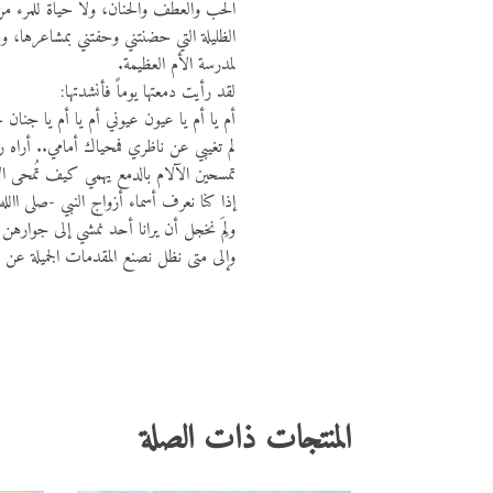
الحب والعطف والحنان، ولا حياة للمرء م
الظليلة التي حضنتني وحفتني بمشاعرها، ومن
لمدرسة الأم العظيمة.
لقد رأيت دمعتها يوماً فأنشدتها:
أم يا أم يا عيون عيوني أم يا أم يا جنان 
لم تغيبي عن ناظري فمحياك أمامي.. أراه ر
تمسحين الآلام بالدمع يهمي كيف تُمحى ال
إذا كنا نعرف أسماء أزواج النبي -صلى االله 
ولِمَ نخجل أن يرانا أحد نمشي إلى جواره
وإلى متى نظل نصنع المقدمات الجميلة عن حقو
المنتجات ذات الصلة