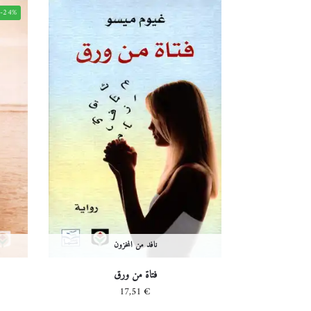
-24%
نافد من المخزون
فتاة من ورق
17,51
€