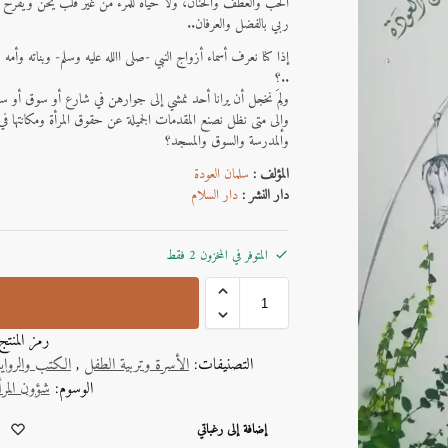
الحب والعطف والحنان، ولا حياة للمرء من غير قلب يحنّ ويفرح
ربي بالفضل والعرفان..
إذا كنا نعرف أسماء أزواج النبي -صلى االله عليه وسلم- وبناته وأمه و
..؟
ولِمَ نخجل أن يرانا أحد نمشي إلى جوارهن في شارع أو سوق أو سف
وإلى متى نظل نصنع المقدمات الجميلة عن حقوق المرأة ومكانتها في الإ
والمدرسة والسوق والمسجد؟
المؤلف :
سلمان العودة
دار النشر :
دار السلام
المتوفر في المخزون 2 فقط
رمز المنت
التصنيفات:
الأسرة وتربية الطفل
,
الكتب والروا
الوسوم:
شؤون المرأ
A
إضافة إلى رغباتي
l