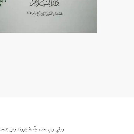
رزقني ربي بغادة وآسية ونورة، وهن يمنحنني 