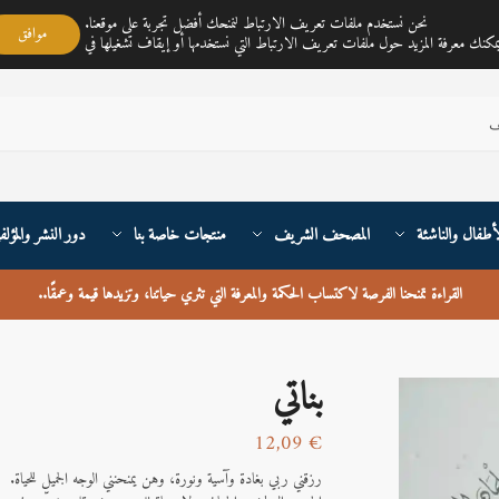
مكتبة ناي متجر لمبيع الكتب العربية تغطي خدمته جميع أنحاء القارة الأوربية والعالم
نحن نستخدم ملفات تعريف الارتباط لنمنحك أفضل تجربة على موقعنا.
موافق
أطفال والناشئة
المصحف الشريف
منتجات خاصة بنا
دور النشر والمؤلف
القراءة تمنحنا الفرصة لاكتساب الحكمة والمعرفة التي تثري حياتنا، وتزيدها قيمة وعمقًا
..
بناتي
12,09
€
رزقني ربي بغادة وآسية ونورة، وهن يمنحنني الوجه الجميل للحياة.