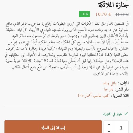
جنازة الملائكة
10,70
€
11,99
€
-11%
في فلسطين تغدو مثل تلك الحكايات التي تروي البطولات وقائع يا صاحبي… فالنمر الذي دافع
بضراوةٍ عن عرينه ومات دونه فأصبح النّاس يرون شبحهه يتجوَّل في الأرجاء كلَّ ليلة…حقيقة
وأولئكَ الأطفال الذين يخطفهم اليهود ويمزجون دمهم بالزعفران ثمَّ يصنعون منه فطائر العيد
حقيقةٌ أيضًا.. إنَّها الأرض المحتلة مسرح كلّ الحكايات..وهذه الحكاية أيضًا التي تدور بجوٍّ من
الفنتازيا والخيال الممزوج بالرّعب والبطولة ودم الشهداء، تركيبةٌ فريدة ومغايرة لأحداث يخوضها
بعض الفتية لإنقاذ فتاةٍ اختطفها اليهود لممارسة طقوسهم وشعائرهم، فما الأهوال التي ستقابلهم في
هذه الرحلة؟ وهل سيصلون إليها قبل أن يُصفّى دمها قطرةً قطرة؟! “جنازة الملائكة” تجربةٌ مغايرة
وفريدة من نوعها بل هي نقلةٌ نوعية في أدب الرّعب ستجبركَ على تتبّع جميع أعمال الكاتب
والتهامها واحدةً تلو الأخرى.
المؤلف :
وائل رداد
دار النشر :
دار سما
الفئة العمرية :
كتب تناسب أعمار +14
متوفر في المخزون
إضافة إلى السلة