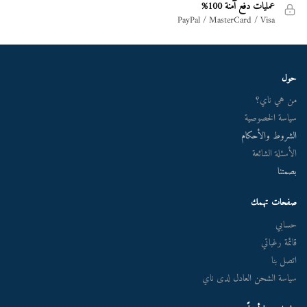
عمليات دفع آمنة 100%
PayPal / MasterCard / Visa
حول
من هي ناي؟
سياسة الخصوصية
الشروط والأحكام
الأسئلة الشائعة
بصمتنا
صفحات تهمك
حسابي
قائمة رغباتي
اتصل بنا
سياسة الشحن العادل لدى ناي