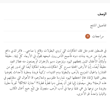
الوصف
تفاصيل المنتج
مراجعات
0
في فلسطين تغدو مثل تلك الحكايات التي تروي البطولات وقائع يا صاحبي… فالنمر الذي دافع
بضراوةٍ عن عرينه ومات دونه فأصبح النّاس يرون شبحهه يتجوَّل في الأرجاء كلَّ ليلة…حقيقة
وأولئكَ الأطفال الذين يخطفهم اليهود ويمزجون دمهم بالزعفران ثمَّ يصنعون منه فطائر العيد
حقيقةٌ أيضًا.. إنَّها الأرض المحتلة مسرح كلّ الحكايات..وهذه الحكاية أيضًا التي تدور بجوٍّ من
الفنتازيا والخيال الممزوج بالرّعب والبطولة ودم الشهداء، تركيبةٌ فريدة ومغايرة لأحداث يخوضها
بعض الفتية لإنقاذ فتاةٍ اختطفها اليهود لممارسة طقوسهم وشعائرهم، فما الأهوال التي ستقابلهم في
هذه الرحلة؟ وهل سيصلون إليها قبل أن يُصفّى دمها قطرةً قطرة؟! “جنازة الملائكة” تجربةٌ مغايرة
وفريدة من نوعها بل هي نقلةٌ نوعية في أدب الرّعب ستجبركَ على تتبّع جميع أعمال الكاتب
والتهامها واحدةً تلو الأخرى.