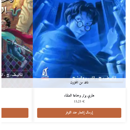
نافد من المخزون
هاري بوتر وجماعة العنقاء
ه
15,25
€
إرسال إشعار عند التوفر