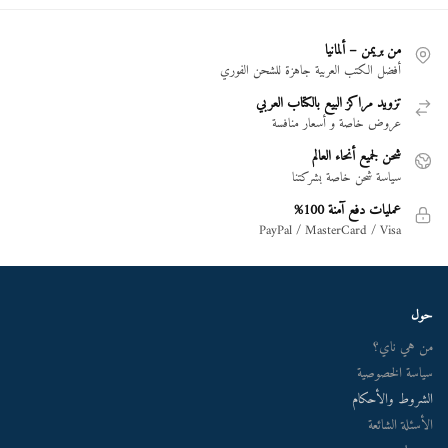
من بريمن – ألمانيا
أفضل الكتب العربية جاهزة للشحن الفوري
تزويد مراكز البيع بالكتاب العربي
عروض خاصة و أسعار منافسة
شحن لجميع أنحاء العالم
سياسة شحن خاصة بشركتنا
عمليات دفع آمنة 100%
PayPal / MasterCard / Visa
حول
من هي ناي؟
سياسة الخصوصية
الشروط والأحكام
الأسئلة الشائعة