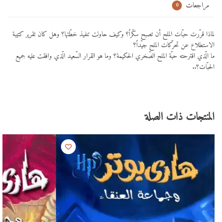
مراجعات
0
لماذا قرّرت حبّات الملح أن تصبح سكّراً؟ وكيف حاولت تنفيذ خطّتها؟ وهل كان تقرير كتيبة
الاستطلاع عن تحرّكات الملح جيّداً؟
ما الّذي اقترحته حبّة الملح الصّخري الحكيمة؟ وما هو القرار السّعيد الّذي وافقت عليه جميع
الحبّات؟..
المنتجات ذات الصلة