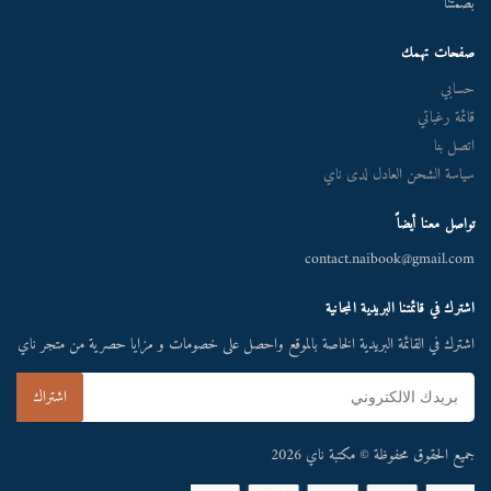
بصمتنا
صفحات تهمك
حسابي
قائمة رغباتي
اتصل بنا
سياسة الشحن العادل لدى ناي
تواصل معنا أيضاً
contact.naibook@gmail.com
اشترك في قائمتنا البريدية المجانية
اشترك في القائمة البريدية الخاصة بالموقع واحصل على خصومات و مزايا حصرية من متجر ناي
جميع الحقوق محفوظة © مكتبة ناي 2026