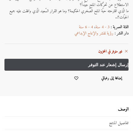
الاستطلاع عن تحرّكات الملح جيّداً؟
ما الّذي اقترحته حبّة الملح الصّخري الحكيمة؟ وما هو القرار السّعيد الّذي وافقت عليه جميع
الحبّات؟..
الفئة العمرية :
3 - 4 سنة
،
4 - 6 سنة
دار النشر :
رؤية للنشر والإنتاج الإبداعي
غير متوفر في المخزون
إضافة إلى رغباتي
الوصف
تفاصيل المنتج