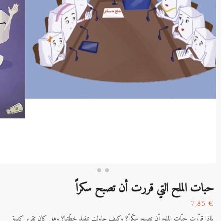
حبات الملح التي قررت أن تصبح سكراً
7,85
€
لماذا قرّرت حبّات الملح أن تصبح سكّراً؟ وكيف حاولت تنفيذ خطّتها؟ وهل كان تقرير كتيبة