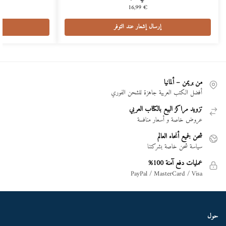
16,99
€
إرسال إشعار عند التوفر
من بريمن – ألمانيا
أفضل الكتب العربية جاهزة للشحن الفوري
تزويد مراكز البيع بالكتاب العربي
عروض خاصة و أسعار منافسة
شحن لجميع أنحاء العالم
سياسة شحن خاصة بشركتنا
عمليات دفع آمنة 100%
PayPal / MasterCard / Visa
حول