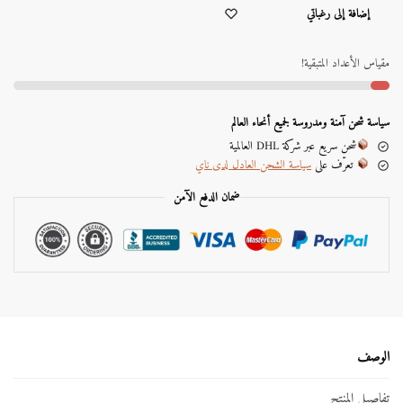
إضافة إلى رغباتي
l
t
e
مقياس الأعداد المتبقية!
r
n
a
سياسة شحن آمنة ومدروسة لجميع أنحاء العالم
t
شحن سريع عبر شركة DHL العالمية
i
تعرّف على
سياسة الشحن العادل لدى ناي
v
e
ضمان الدفع الآمن
:
الوصف
تفاصيل المنتج