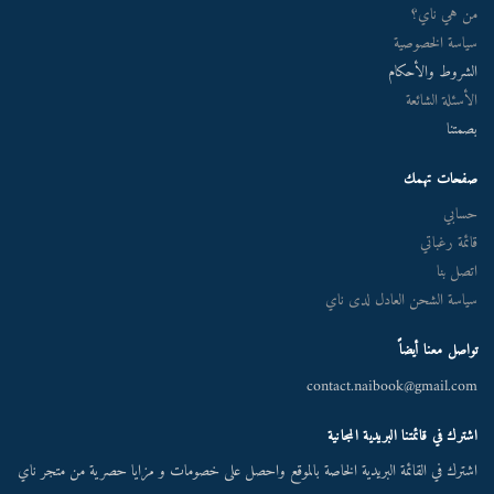
من هي ناي؟
سياسة الخصوصية
الشروط والأحكام
الأسئلة الشائعة
بصمتنا
صفحات تهمك
حسابي
قائمة رغباتي
اتصل بنا
سياسة الشحن العادل لدى ناي
تواصل معنا أيضاً
contact.naibook@gmail.com
اشترك في قائمتنا البريدية المجانية
اشترك في القائمة البريدية الخاصة بالموقع واحصل على خصومات و مزايا حصرية من متجر ناي