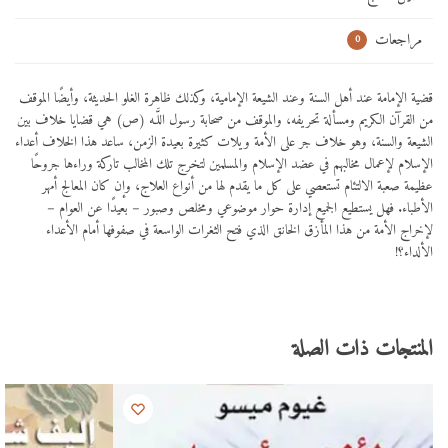
مراجعات
0
قضية الإمامة عند أهل السنة وعند الشيعة الإمامية، وكذلك ظاهرة الغلو الحديثة، وأيضًا الموقف
من القرآن الكريم ومسألة تحريفه، والموقف من صحابة رسول اللَّـه (ص) هي قضايا خلاف بين
الشيعة والسنة، وهو خلاف جر على الأمة ويلات كثيرة بعيدة الزمن، ساعد هذا الخلاف أعداء
الإسلام لإعمال مخالبهم في عضد الإسلام والمسلمين لتخرج تلك المخالب تاركة وراءها جروحًا
عظيمة صعبة الالتئام تستعصي على كل ما يقدم لها من أنواع العلاج، وإن كان المعالج أمهر
الأطباء. فهل يستطيع الجميع إدارة حوار موضوعي ومخلص وصبور – بعيدًا عن العوام –
لإخراج الأمة من هذا المأزق الخانق الذي فتح الثغرات الواسعة في صفوفها أمام الأعداء
الألداء؟!
المنتجات ذات الصلة