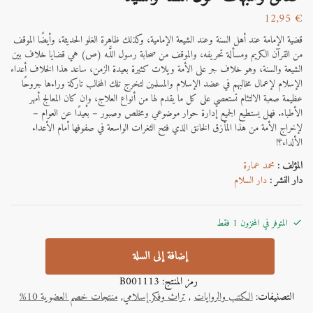
12,95
€
قضية الإمامة عند أهل السنة وعند الشيعة الإمامية، وكذلك ظاهرة الغلو الحديثة، وأيضًا الموقف
من القرآن الكريم ومسألة تحريفه، والموقف من صحابة رسول اللَّـه (ص) هي قضايا خلاف بين
الشيعة والسنة، وهو خلاف جر على الأمة ويلات كثيرة بعيدة الزمن، ساعد هذا الخلاف أعداء
الإسلام لإعمال مخالبهم في عضد الإسلام والمسلمين لتخرج تلك المخالب تاركة وراءها جروحًا
عظيمة صعبة الالتئام تستعصي على كل ما يقدم لها من أنواع العلاج، وإن كان المعالج أمهر
الأطباء. فهل يستطيع الجميع إدارة حوار موضوعي ومخلص وصبور – بعيدًا عن العوام –
لإخراج الأمة من هذا المأزق الخانق الذي فتح الثغرات الواسعة في صفوفها أمام الأعداء
الألداء؟!
المؤلف :
محمد عمارة
دار النشر :
دار السلام
المتوفر في المخزون 1 فقط
إضافة إلى السلة
رمز المنتج:
B001113
التصنيفات:
الكتب والروايات
,
تراث وفكر إسلامي
,
منتجات خصم العضوية 10%
A