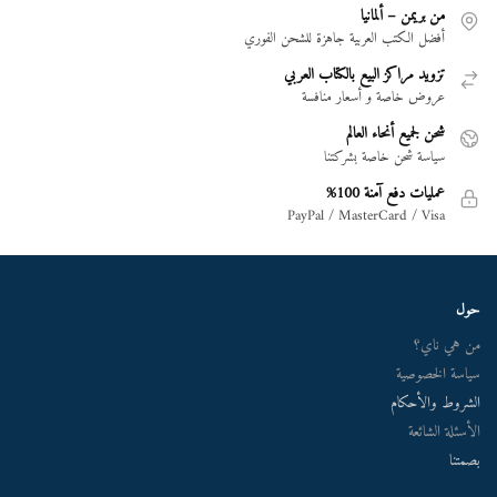
من بريمن – ألمانيا
أفضل الكتب العربية جاهزة للشحن الفوري
تزويد مراكز البيع بالكتاب العربي
عروض خاصة و أسعار منافسة
شحن لجميع أنحاء العالم
سياسة شحن خاصة بشركتنا
عمليات دفع آمنة 100%
PayPal / MasterCard / Visa
حول
من هي ناي؟
سياسة الخصوصية
الشروط والأحكام
الأسئلة الشائعة
بصمتنا