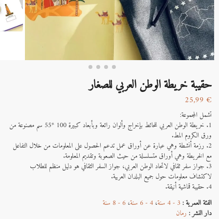
حقيبة خريطة الوطن العربي للصغار
25,99
€
تشمل المجموعة:
1. خريطة الوطن العربي للحائط بإخراج وألوان رائعة وبأبعاد كبيرة 100 *55 سم مصنوعة من
ورق الكروم المط.
2. رزمة أنشطة وهي عبارة عن أوراق عمل تدعم الحصول على المعلومات من خلال التفاعل
مع الخريطة وهي أوراق متسلسلة من حيث الصعوبة وتقديم المعلومة.
3. جواز سفر ثقافي لاتحاد الوطن العربي، جواز السفر الثقافي هو دليل منظم للطلاب
لاكتشاف معلومات حول جميع البلدان العربية.
4. حقيبة قماشية أنيقة.
الفئة العمرية :
3 - 4 سنة
،
4 - 6 سنة
،
6 - 8 سنة
دار النشر :
رمان