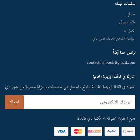
صفحات تهمك
حسابي
قائمة رغباتي
اتصل بنا
سياسة الشحن العادل لدى ناي
تواصل معنا أيضاً
contact.naibook@gmail.com
اشترك في قائمتنا البريدية المجانية
اشترك في القائمة البريدية الخاصة بالموقع واحصل على خصومات و مزايا حصرية من متجر ناي
جميع الحقوق محفوظة © مكتبة ناي 2026