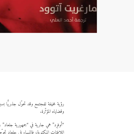
رؤية مخيفة للمجتمع وقد تحوّل جذريًّا بسبب
وقضاياه المؤثّرة.
“أوفرِد” هي جارية في “جمهورية جلعاد” ،
اللافتات المكتوبة، فالنساء في جلعاد تحر