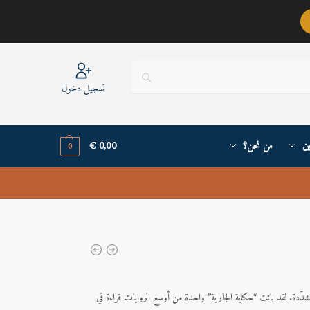
عربيٌّ أنا ..
تسجيل دخول
ين
من نحن؟
0,00
€
0
متشدّدة. لقد باتت “حكاية الجارية” واحدة من أوسع الروايات قراءة في