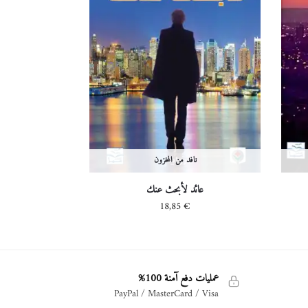
نافد من المخزون
عائد لأبحث عنك
18,85
€
عمليات دفع آمنة 100%
PayPal / MasterCard / Visa