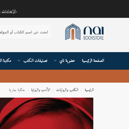
.
الإعدادات
يمكنك معرفة المزيد حول ملفات تعريف الارتباط التي نستخدمها أو إيقاف تشغيلها في
بحث
الصفحة الرئيسية
عضوية ناي
تصنيفات الكتب
مكتبة ال
الرئيسية
الكتب والروايات
الأدب والرواية
حكاية جارية
/
/
/