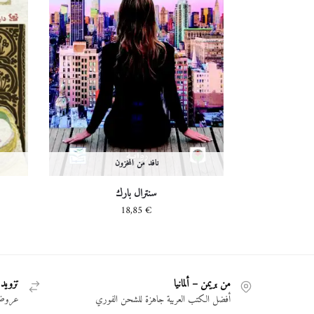
نافد من المخزون
سنترال بارك
18,85
€
من بريمن – ألمانيا
تزويد 
أفضل الكتب العربية جاهزة للشحن الفوري
عروض 