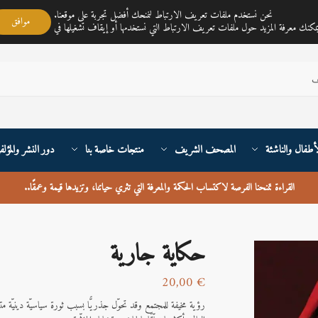
مكتبة ناي متجر لمبيع الكتب العربية تغطي خدمته جميع أنحاء القارة الأوربية والعالم
نحن نستخدم ملفات تعريف الارتباط لنمنحك أفضل تجربة على موقعنا.
موافق
أطفال والناشئة
المصحف الشريف
منتجات خاصة بنا
دور النشر والمؤلف
القراءة تمنحنا الفرصة لاكتساب الحكمة والمعرفة التي تثري حياتنا، وتزيدها قيمة وعمقًا
..
حكاية جارية
20,00
€
رؤية مخيفة للمجتمع وقد تحوّل جذريًّا بسبب ثورة سياسيّة دينيّة 