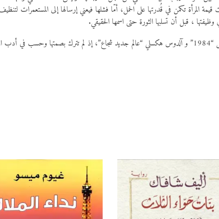
 قيمة المرأة تكمن في قُدرتها على الحمل، أمّا فشلها فيعني إرسالها إلى المستعمرات لتنظيف 
 وظيفتها ، قبل أن تسلبها الثورة حتى اسمها الحقيقي.
رواية تُعتبر في مصافّ رواية جورج أورويل “1984” و آلدوس هكسلي “عالم جديد شجاع”، إذ لم تترك بصمتها وحس