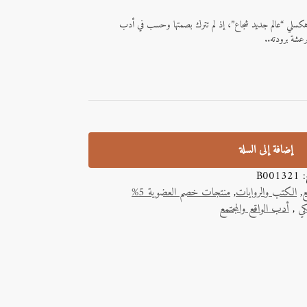
فّ رواية جورج أورويل “1984” و آلدوس هكسلي “عالم جديد شجاع”، إذ لم تترك بصمتها وحسب في أدب
رعشة برودته..
إضافة إلى السلة
ج:
B001321
ع
,
الكتب والروايات
,
منتجات خصم العضوية 5%
ي
,
أدب الواقع والمجتمع