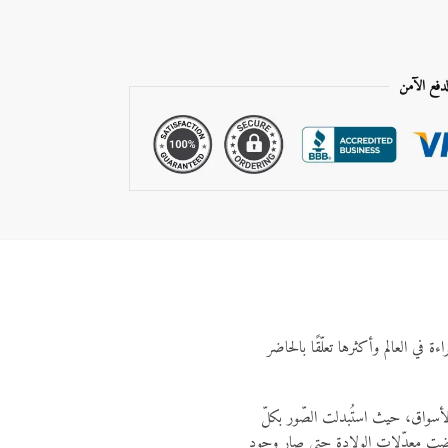
لدفع الآمن
في العالم وأكثرها تعلّقًا بالحاضر
الأسواق، حيث استُبدلت الصّور بكلّ
انخفضت معدّلات الولادة حتى صار وجود