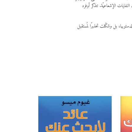
النفايات الإشعاعيّة. تتذكر أوفرد
ب في أدب الدستوبيا، بل وشكّلت تحذيرًا لمُستقبل