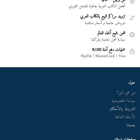
أفضل الكتب العربية جاهزة للشحن الفوري
تزويد مراكز البيع بالكتاب العربي
عروض خاصة و أسعار منافسة
شحن لجميع أنحاء العالم
سياسة شحن خاصة بشركتنا
عمليات دفع آمنة 100%
PayPal / MasterCard / Visa
حول
من هي ناي؟
سياسة الخصوصية
الشروط والأحكام
الأسئلة الشائعة
بصمتنا
صفحات تهمك