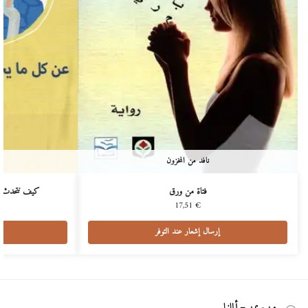
نافد من المخزون
فتاة من ورق
كيف نتحدث ع
17,51
€
إرسال إشعار عند التوفر
من بريمن – ألمانيا