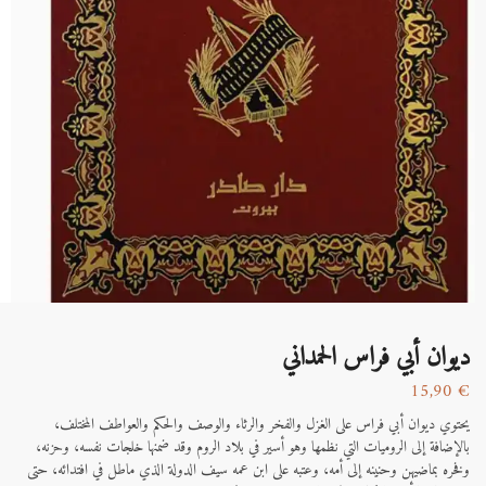
ديوان أبي فراس الحمداني
15,90
€
يحتوي ديوان أبي فراس على الغزل والفخر والرثاء والوصف والحكم والعواطف المختلف،
بالإضافة إلى الروميات التي نظمها وهو أسير في بلاد الروم وقد ضمنها خلجات نفسه، وحزنه،
وفخره بماضيهن وحنينه إلى أمه، وعتبه على ابن عمه سيف الدولة الذي ماطل في افتدائه، حتى