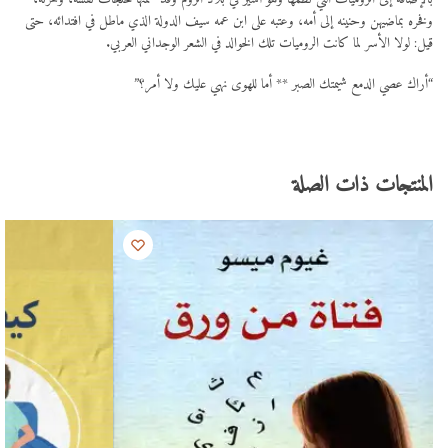
وفخره بماضيهن وحنينه إلى أمه، وعتبه على ابن عمه سيف الدولة الذي ماطل في افتدائه، حتى
قيل: لولا الأسر لما كانت الروميات تلك الخوالد في الشعر الوجداني العربي.
“أراك عصي الدمع شيمتك الصبر ** أما للهوى نهي عليك ولا أمر؟”
المنتجات ذات الصلة