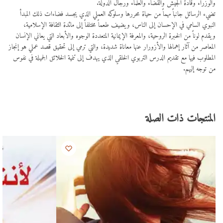
والوزراء وقادة الجيش والقضاء والعلماء ورجا
ل الدولة.
تضيء الرسائل جانباً مهماً من حياة محررها وسلوكه العملي الذي يجسد فضاءات ذلك المبدأ
النبوي السامي في الإحسان إلى الناس، ويضيف طعماً مختلفاً إلى مائدة الثقافة الإسلامية،
ويقدم لوناً من الخبرة الروحية، والمعرفة الإيمانية المتعددة الوجوه والأبعاد التي يعاني الإنسان
المعاصر من آثار إهمالها والأزورار عنها معاناة شديدة، والتي ترمي إلى تحقيق قصد عملي هو إنجاز
المطلوب فيها مع تقديم الدرس التربوي الخلقي الذي يهدف إلى تنمية الخلائق الجميلة في نفوس
من توجه إليهم.
المنتجات ذات الصلة