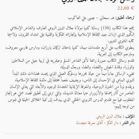
22,00
€
ترجمة، تحقيق:
هــ سبحاني – عيسى علي العاكوب
يجمع هذا الكتاب (150) رسالة كتبها مولانا جلال الدين الرومي العارف والشاعر الإسلامي
الكبير الذي ازدان جيد الثقافة الإسلامية بإنجازاته الفكرية والفنية على امتداد القرون، ولاسيما
كتابه المثنوي الشهير.
ينطوي الكتاب على أربع مقدمات مهمة، كتبها باحثان تركيان بارزان، ودارس فارسي معروف،
ومترجم الكتاب إلى العربية.
تقدم رسائل الكتاب صورة رائعة لألق الشاعر المسلم وعبقريته في تربية جيل من السلاطين
والوزراء وقادة الجيش والقضاء والعلماء ورجا
ل الدولة.
تضيء الرسائل جانباً مهماً من حياة محررها وسلوكه العملي الذي يجسد فضاءات ذلك المبدأ
النبوي السامي في الإحسان إلى الناس، ويضيف طعماً مختلفاً إلى مائدة الثقافة الإسلامية،
ويقدم لوناً من الخبرة الروحية، والمعرفة الإيمانية المتعددة الوجوه والأبعاد التي يعاني الإنسان
المعاصر من آثار إهمالها والأزورار عنها معاناة شديدة، والتي ترمي إلى تحقيق قصد عملي هو إنجاز
المطلوب فيها مع تقديم الدرس التربوي الخلقي الذي يهدف إلى تنمية الخلائق الجميلة في نفوس
من توجه إليهم.
المؤلف :
جلال الدين الرومي
دار النشر :
دار الفكر - آفاق معرفة متجددة