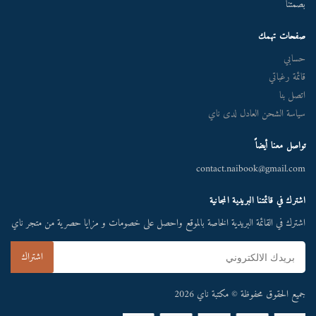
بصمتنا
صفحات تهمك
حسابي
قائمة رغباتي
اتصل بنا
سياسة الشحن العادل لدى ناي
تواصل معنا أيضاً
contact.naibook@gmail.com
اشترك في قائمتنا البريدية المجانية
اشترك في القائمة البريدية الخاصة بالموقع واحصل على خصومات و مزايا حصرية من متجر ناي
جميع الحقوق محفوظة © مكتبة ناي 2026