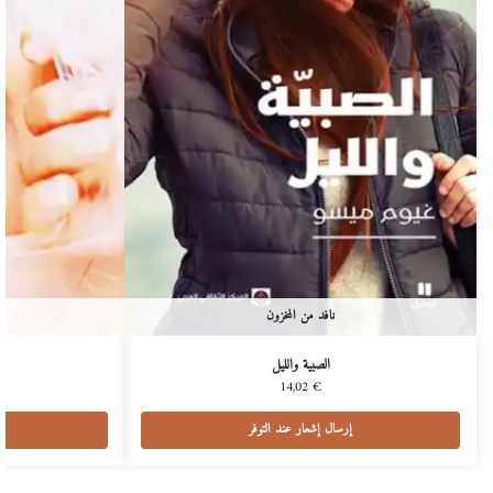
نافد من المخزون
الصبية والليل
14,02
€
إرسال إشعار عند التوفر