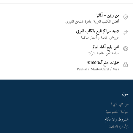
من بريمن – ألمانيا
أفضل الكتب العربية جاهزة للشحن الفوري
تزويد مراكز البيع بالكتاب العربي
عروض خاصة و أسعار منافسة
شحن لجميع أنحاء العالم
سياسة شحن خاصة بشركتنا
عمليات دفع آمنة 100%
PayPal / MasterCard / Visa
حول
من هي ناي؟
سياسة الخصوصية
الشروط والأحكام
الأسئلة الشائعة