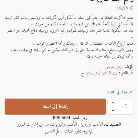
10,99
€
تنفتح ذاكرتك الطفلة على عالم كبير معقد .. تشكل أولى ذكرياتك .. وتؤسس حاسم الشم لديك
قاعدة ستبني عليها لاحقًا قدرتك على تمييز وإدراك العالم الكبير من حولك ..
بعد هذا ستكون حاسة الشم هذه وسيلتك للتواصل مع آخرين، ووسيلة دفاع تحميك من الخطر
..
هناك الروائح الآمنة .. المطمئنة .. الدافئة .. وهناك رائحة الخطر والخوف ..
وحين تكبر، وتبلغ، ستقودك حاسة الشم إلى شريكك الجنسي .. تشم رغبته في جلده، وتعزز
رائحته توقك إلى علاقة حميمة دافئة.
المؤلف :
يحيى موسـى
دار النشر :
بيت الياسمين للنشر والتوزيع
متوفر في المخزون
إضافة إلى السلة
رمز المنتج:
B000604
التصنيفات:
الأدب والرواية
,
الكتب والروايات
,
عرض إشارات المرور
الوسوم:
تطوير الذات
,
علم النفس