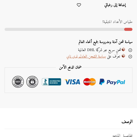
A
إضافة إلى رغباتي
l
t
e
مقياس الأعداد المتبقية!
r
n
a
سياسة شحن آمنة ومدروسة لجميع أنحاء العالم
t
شحن سريع عبر شركة DHL العالمية
i
تعرّف على
سياسة الشحن العادل لدى ناي
v
e
ضمان الدفع الآمن
:
الوصف
تفاصيل المنتج