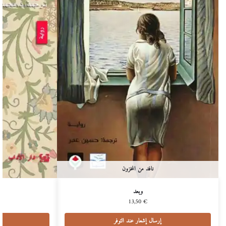
نافد من المخزون
وبعد
13,50
€
إرسال إشعار عند التوفر