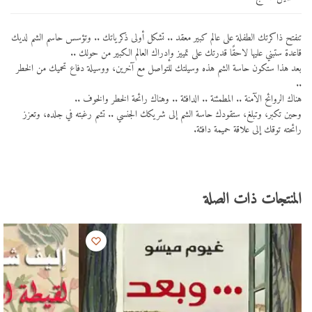
تنفتح ذاكرتك الطفلة على عالم كبير معقد .. تشكل أولى ذكرياتك .. وتؤسس حاسم الشم لديك
قاعدة ستبني عليها لاحقًا قدرتك على تمييز وإدراك العالم الكبير من حولك ..
بعد هذا ستكون حاسة الشم هذه وسيلتك للتواصل مع آخرين، ووسيلة دفاع تحميك من الخطر
..
هناك الروائح الآمنة .. المطمئنة .. الدافئة .. وهناك رائحة الخطر والخوف ..
وحين تكبر، وتبلغ، ستقودك حاسة الشم إلى شريكك الجنسي .. تشم رغبته في جلده، وتعزز
رائحته توقك إلى علاقة حميمة دافئة.
المنتجات ذات الصلة