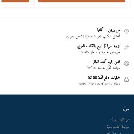
من بريمن – ألمانيا
أفضل الكتب العربية جاهزة للشحن الفوري
تزويد مراكز البيع بالكتاب العربي
عروض خاصة و أسعار منافسة
شحن لجميع أنحاء العالم
سياسة شحن خاصة بشركتنا
عمليات دفع آمنة 100%
PayPal / MasterCard / Visa
حول
من هي ناي؟
سياسة الخصوصية