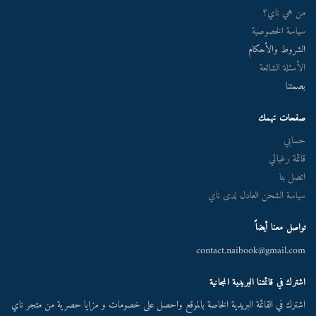
من هي ناي؟
سياسة الخصوصية
الشروط والأحكام
الأسئلة الشائعة
بصمتنا
صفحات تهمك
حسابي
قائمة رغباتي
اتصل بنا
سياسة الشحن العادل لدى ناي
تواصل معنا أيضاً
contact.naibook@gmail.com
اشترك في قائمتنا البريدية المجانية
اشترك في القائمة البريدية الخاصة بالموقع واحصل على خصومات و مزايا حصرية من متجر ناي