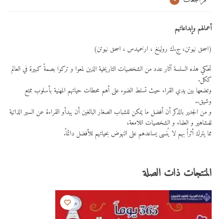
مراجعات
أعمالهم وإبداعاتهم
(اسحق نيوتن، ج.ك رولينغ ، ارخميدس ، اسحق نيوتن)
تحكي هذه السلسة آثار عدد من الشخصيات التاريخية الذين لمعوا و تركوا بصمةً كبيرة في العالم
ككل.
وتضعها بين يدي القراء حيث تسلط الضوء على أهم محطات حياتهم المهنية بأسلوب ممتع
وشيق..
و من الجدير بالذكر أن أفضل ما يمكن للشباب الصغار البالغين أن يبدأو القراءة عن السير الذاتية
للمشاهير و العلماء و الشخصيات اللامعة،
مما يترك أثراً بهم لا يُنسى يساعدهم على النهوض بحياتهم للأفضل دائماً.
المنتجات ذات الصلة