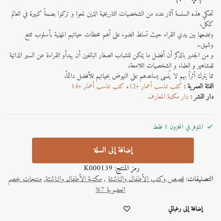
تحكي هذه السلسة آثار عدد من الشخصيات التاريخية الذين لمعوا و تركوا بصمةً كبيرة في العالم
ككل.
وتضعها بين يدي القراء حيث تسلط الضوء على أهم محطات حياتهم المهنية بأسلوب ممتع
وشيق..
و من الجدير بالذكر أن أفضل ما يمكن للشباب الصغار البالغين أن يبدأو القراءة عن السير الذاتية
للمشاهير و العلماء و الشخصيات اللامعة،
مما يترك أثراً بهم لا يُنسى يساعدهم على النهوض بحياتهم للأفضل دائماً.
الفئة العمرية :
كتب تناسب أعمار +12
،
كتب تناسب أعمار +14
دار النشر :
دار مكتبة المعارف
المتوفر في المخزون 1 فقط
إضافة إلى السلة
رمز المنتج:
K000139
التصنيفات:
قصص وكتب الأطفال والناشئة
,
مكتبة الأطفال والناشئة
,
منتجات خصم
العضوية 7%
A
إضافة إلى رغباتي
l