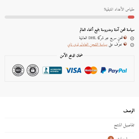
t
e
مقياس الأعداد المتبقية!
r
n
a
سياسة شحن آمنة ومدروسة لجميع أنحاء العالم
t
شحن سريع عبر شركة DHL العالمية
i
تعرّف على
سياسة الشحن العادل لدى ناي
v
e
ضمان الدفع الآمن
:
الوصف
تفاصيل المنتج
0