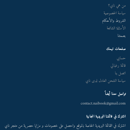
من هي ناي؟
سياسة الخصوصية
الشروط والأحكام
الأسئلة الشائعة
بصمتنا
صفحات تهمك
حسابي
قائمة رغباتي
اتصل بنا
سياسة الشحن العادل لدى ناي
تواصل معنا أيضاً
contact.naibook@gmail.com
اشترك في قائمتنا البريدية المجانية
اشترك في القائمة البريدية الخاصة بالموقع واحصل على خصومات و مزايا حصرية من متجر ناي