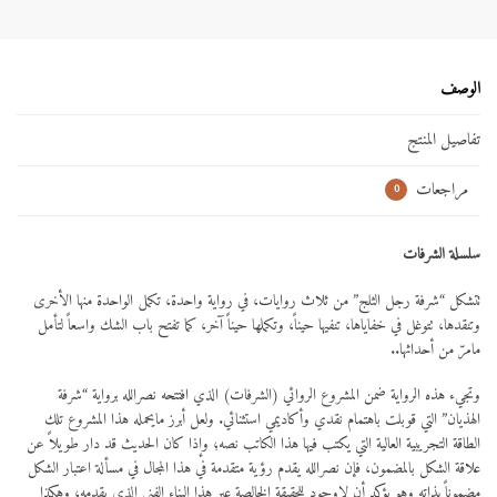
الوصف
تفاصيل المنتج
مراجعات
0
سلسلة الشرفات
تتشكل “شرفة رجل الثلج” من ثلاث روايات، في رواية واحدة، تكمل الواحدة منها الأخرى
وتنقدها، تتوغل في خفاياها، تنفيها حيناً، وتكملها حيناً آخر، كما تفتح باب الشك واسعاً لتأمل
مامرّ من أحداثها..
وتجيء هذه الرواية ضمن المشروع الروائي (الشرفات) الذي افتتحه نصرالله برواية “شرفة
الهذيان” التي قوبلت باهتمام نقدي وأكاديمي استثنائي. ولعل أبرز مايحمله هذا المشروع تلك
الطاقة التجريبية العالية التي يكتب فيها هذا الكاتب نصه؛ وإذا كان الحديث قد دار طويلاً عن
علاقة الشكل بالمضمون، فإن نصرالله يقدم رؤية متقدمة في هذا المجال في مسألة اعتبار الشكل
مضموناً بذاته وهو يؤكد أن لاوجود للحقيقة الخالصة عبر هذا البناء الفني الذي يقدمه؛ وهكذا