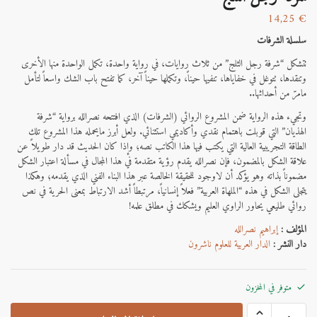
14,25
€
سلسلة الشرفات
تتشكل “شرفة رجل الثلج” من ثلاث روايات، في رواية واحدة، تكمل الواحدة منها الأخرى
وتنقدها، تتوغل في خفاياها، تنفيها حيناً، وتكملها حيناً آخر، كما تفتح باب الشك واسعاً لتأمل
مامرّ من أحداثها..
وتجيء هذه الرواية ضمن المشروع الروائي (الشرفات) الذي افتتحه نصرالله برواية “شرفة
الهذيان” التي قوبلت باهتمام نقدي وأكاديمي استثنائي. ولعل أبرز مايحمله هذا المشروع تلك
الطاقة التجريبية العالية التي يكتب فيها هذا الكاتب نصه؛ وإذا كان الحديث قد دار طويلاً عن
علاقة الشكل بالمضمون، فإن نصرالله يقدم رؤية متقدمة في هذا المجال في مسألة اعتبار الشكل
مضموناً بذاته وهو يؤكد أن لاوجود للحقيقة الخالصة عبر هذا البناء الفني الذي يقدمه؛ وهكذا
يتجلى الشكل في هذه “الملهاة العربية” فعلاً إنسانياً، مرتبطاً أشد الارتباط بمعنى الحرية في نص
روائي طليعي يحاور الراوي العليم ويشكك في مطلق علمه!
المؤلف :
إبراهيم نصرالله
دار النشر :
الدار العربية للعلوم ناشرون
متوفر في المخزون