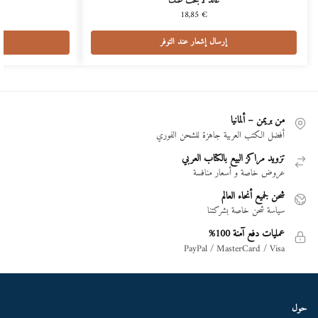
عائد لأبحث عنك
18,85
€
إرسال إشعار عند التوفر
من بريمن – ألمانيا
أفضل الكتب العربية جاهزة للشحن الفوري
تزويد مراكز البيع بالكتاب العربي
عروض خاصة و أسعار منافسة
شحن لجميع أنحاء العالم
سياسة شحن خاصة بشركتنا
عمليات دفع آمنة 100%
PayPal / MasterCard / Visa
حول