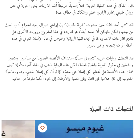
يتجلى الشكل في هذه “الملهاة العربية” فعلاً إنسانياً، مرتبطاً أشد الارتباط بمعنى الحرية في نص
روائي طليعي يحاور الراوي العليم ويشكك في مطلق علمه!
لقد كتب أحد النقاد حين صدرت “شرفة الهذيان”: إن إبراهيم نصرالله يعيد اختراع أدب العبث
من جديد؛ لكن مايمكن أن نلمسه أيضاً، هو قدرته، في هذا المشروع ورواياته الأخرى على
تقديم اقتراحات لاحدود لها في مجال البنية الروائية والغوص في عالم الإنسان العربي في هذه
اللحظة الراهنة بشجاعة وعمق نادرين.
لقد انشغلت روايات عربية كثيرة في مسألة استهداف الأنظمة لخصومها من سياسيين ومثقفين
وناشطين في حقول المعرفة والحياة العامة، لكن هذه الرواية تذهب في اتجاه آخر، متأملة كيف
عملت هذه الأنظمة على تحطيم كل إنسان على حدة، كما لو أن كل إنسان خصم، وعدو، ماحوّل
الشعوب إلى كتل هلامية غير فاعلة وغير منتمية والأوطان إلى مجرد أمكنة مفرغة من معانيها.
المنتجات ذات الصلة