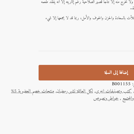
لا تخرج منه إلا نتاجا قصير الصلاحية رغم إثاريته إلا أنه يفقد طعمه
..
لأت بالسعادة والحزن والخوف والأمل، ربما قد لا يجمعها إلا شيء
إضافة إلى السلة
ج:
B001155
كتب وتصنيفات اخرى
,
لكل العائلة لشهر رمضان
,
منتجات خصم العضوية 5%
المجتمع
,
خواطر ونصوص