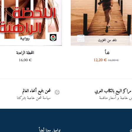
نافد من المخزون
غداً
اللحظة الراهنة
16,00
€
12,20
€
16,00
€
مراكز البيع بالكتاب العربي
شحن لجميع أنحاء العالم
خاصة و أسعار منافسة
سياسة شحن خاصة بشركتنا
ك
تواصل معنا أيضاً