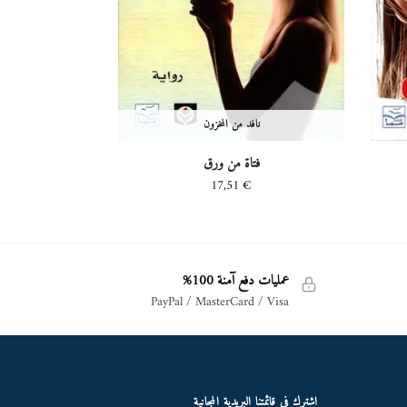
نافد من المخزون
فتاة من ورق
17,51
€
عمليات دفع آمنة 100%
PayPal / MasterCard / Visa
اشترك في قائمتنا البريدية المجانية