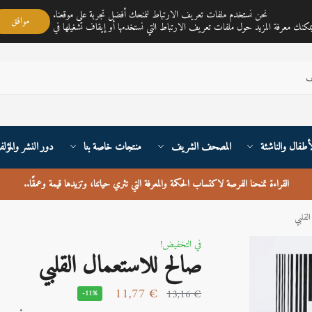
مكتبة ناي متجر لمبيع الكتب العربية تغطي خدمته جميع أنحاء القارة الأوربية والعالم
نحن نستخدم ملفات تعريف الارتباط لنمنحك أفضل تجربة على موقعنا.
موافق
أطفال والناشئة
المصحف الشريف
منتجات خاصة بنا
دور النشر والمؤلف
القراءة تمنحنا الفرصة لاكتساب الحكمة والمعرفة التي تثري حياتنا، وتزيدها قيمة وعمقًا
..
لقلبي
في التخفيض!
صالح للاستعمال القلبي
11,77
€
13,16
€
-11%