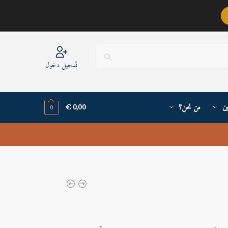
عربيٌّ أنا ..
تسجيل دخول
ين
من نحن؟
0,00
€
0