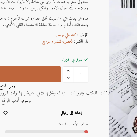
صندوق معتم به فتحات لا ترى من خلالها إلا ما يراد لك أن تراه و
وصلاحيته للاستعمال الآدمي والفكري بمجرد حدوث عاصفة جديدة
هذه الوريقات التي بين يديك تحمل عصارة شرعية لأعوام ثرية امت
واحد فقط؛ أنها لم تزل صالحة صالحة للاستعمال القلبي الآدمي..
المؤلف :
محمد علي يوسف
دار النشر :
العصرية للنشر والتوزيع
متوفر في المخزون
رمز المنت
التصنيفات:
الكتب والروايات
,
تراث وفكر إسلامي
,
عرض إشارات المرور
,
الوسوم:
أدب الواقع و
A
إضافة إلى رغباتي
l
t
مقياس الأعداد المتبقية!
e