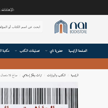
.
الإعدادات
يمكنك معرفة المزيد حول ملفات تعريف الارتباط التي نستخدمها أو إيقاف تشغيلها في
بحث
الصفحة الرئيسية
عضوية ناي
تصنيفات الكتب
مكتبة ال
الرئيسية
الكتب والروايات
تراث وفكر إسلامي
صالح للاستعمال ا
/
/
/