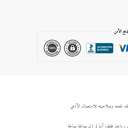
لدفع الآمن
يفقد طعمه وصلاحيته للاستعمال الآدمي
يء واحد فقط؛ أنها لم تزل صالحة صالحة