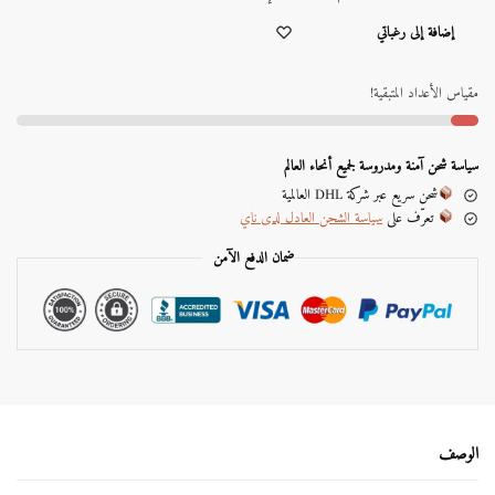
A
إضافة إلى رغباتي
l
t
e
مقياس الأعداد المتبقية!
r
n
a
سياسة شحن آمنة ومدروسة لجميع أنحاء العالم
t
شحن سريع عبر شركة DHL العالمية
i
تعرّف على
سياسة الشحن العادل لدى ناي
v
e
ضمان الدفع الآمن
:
الوصف