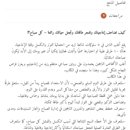
تفاصيل المنتج
مراجعات
0
كيف تضاعف إنتاجيتك وتفجر طاقتك وتجعل حياتك رائعة – كل صباح؟!‬
يقع أغلب الناس في ٧ سلوكيات شائعة تزيد من احتمالية التوتر والكسل وقلة الإنتاجية.
هناك ١٠ طرق علمية تم اختبارها عمليًا وأثبتت فعاليتها يمكنها أن تغير يومك إلى الأبد ليكونَ
صباحك استثنائيًا.
أغلب الأشخاص الناجحين يعتمدون على روتين صباحي منتظم يزيد من إنتاجيتهم ويعزز فرص
النجاح بشكل كبير.. وهذا ما ستجده في الكتاب.
في هذا الكتاب
-ستتعرف على طرق النوم السليم والصحي.. لأن الاستعداد للصباح يبدأ من الليل.. سنتعلم طرقًا
مجربة لتقليل التوتر والأرق والتخلص من مشاكل السهر وعدم القدرة على النوم.
-هنا دليلُ عملي للخطة الصباحية التي تساعدك على بداية يومك بنشاط وحماس وفاعلية..
وتضاعف التركيز وتقضي على التوتر لتبدأ اليوم بأكبر طاقة ممكنة.
-ستعرف خطط بعض المشاهير والمديرين الناجحين في إدارة الصباح وإنجاز المستهدفات ومدى
تأثيرها.
-ستتعرف على الأ خطاء السبع الشائعة التي تسبب الكسل والفشل كل صباح، كما ستتعرف
على الطرق العشرة العملية لتجعل صباحك استثنائيًا وأكثر إنتاجية وفاعلية ونشاطًا.