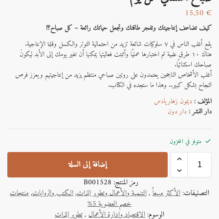
15,50
€
كيف تضاعف إنتاجيتك وتفجر طاقتك وتجعل حياتك رائعة – كل صباح؟!‬
يقع أغلب الناس في ٧ سلوكيات شائعة تزيد من احتمالية التوتر والكسل وقلة الإنتاجية.
هناك ١٠ طرق علمية تم اختبارها عمليًا وأثبتت فعاليتها يمكنها أن تغير يومك إلى الأبد ليكونَ
صباحك استثنائيًا.
أغلب الأشخاص الناجحين يعتمدون على روتين صباحي منتظم يزيد من إنتاجيتهم ويعزز فرص
النجاح بشكل كبير.. وهذا ما ستجده في الكتاب.
المؤلف :
ديمون زهاريادس
دار النشر :
دار دون
متوفر في المخزون
إضافة إلى السلة
رمز المنتج:
B001528
التصنيفات:
الأكثر مبيعاً
,
التنمية والأعمال وتطوير الذات
,
الكتب والروايات
,
منتجات
خصم العضوية 5%
الوسوم:
الاقتصاد وإدارة الأعمال
,
تطوير الذات