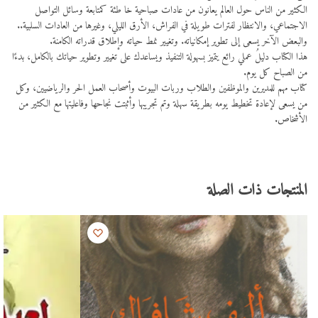
الكثير من الناس حول العالم يعانون من عادات صباحية خا طئة كمتابعة وسائل التواصل
الاجتماعي، والانتظار لفترات طويلة في الفراش، الأرق الليلي، وغيرها من العادات السلبية..
والبعض الآخر يسعى إلى تطوير إمكانياته. وتغيير نمط حياته وإطلاق قدراته الكامنة.
هذا الكتاب دليلُ عملي رائع يتميز بسهولة التنفيذ ويساعدك على تغيير وتطوير حياتك بالكامل، بدءًا
من الصباح كل يوم.
كتاب مهم للمديرين والموظفين والطلاب وربات البيوت وأصحاب العمل الحر والرياضيين، وكل
من يسعى لإعادة تخطيط يومه بطريقة سهلة وتم تجريبها وأثبتت نجاحها وفاعليتها مع الكثير من
الأشخاص.
المنتجات ذات الصلة