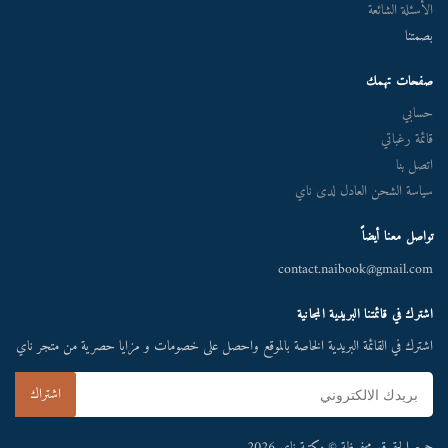
الأسئلة الشائعة
بصمتنا
صفحات تهمك
حسابي
قائمة رغباتي
اتصل بنا
سياسة الشحن العادل لدى ناي
تواصل معنا أيضاً
contact.naibook@gmail.com
اشترك في قائمتنا البريدية المجانية
اشترك في القائمة البريدية الخاصة بالموقع واحصل على خصومات و مزايا حصرية من متجر ناي
جميع الحقوق محفوظة © مكتبة ناي 2026