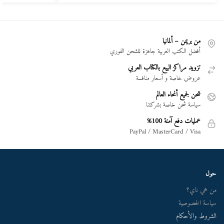
من بريمن – ألمانيا
أفضل الكتب العربية جاهزة للشحن الفوري
تزويد مراكز البيع بالكتاب العربي
عروض خاصة و أسعار منافسة
شحن لجميع أنحاء العالم
سياسة شحن خاصة بشركتنا
عمليات دفع آمنة 100%
PayPal / MasterCard / Visa
حول
من هي ناي؟
سياسة الخصوصية
الشروط والأحكام